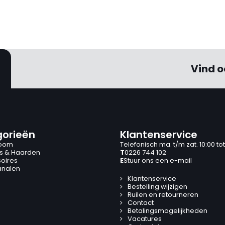
Vind o
orieën
Klantenservice
oom
Telefonisch ma. t/m zat. 10:00 tot
s & Haarden
T
0226 744 102
oires
E
Stuur ons een e-mail
analen
Klantenservice
Bestelling wijzigen
Ruilen en retourneren
Contact
Betalingsmogelijkheden
Vacatures