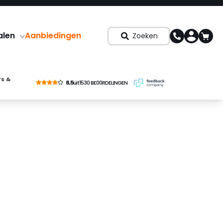
alen
Aanbiedingen
Zoeken
rs &
8,5
uit
1530 BE00RDELINGEN