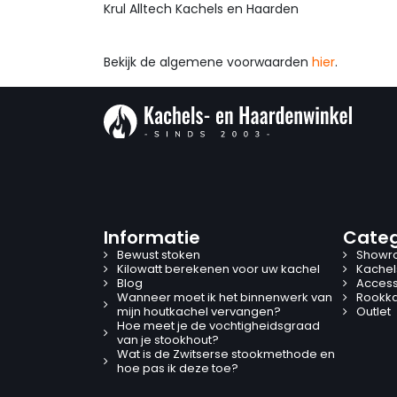
Krul Alltech Kachels en Haarden
Bekijk de algemene voorwaarden
hier
.
Informatie
Categ
Bewust stoken
Showr
Kilowatt berekenen voor uw kachel
Kachel
Blog
Access
Wanneer moet ik het binnenwerk van
Rookk
mijn houtkachel vervangen?
Outlet
Hoe meet je de vochtigheidsgraad
van je stookhout?
Wat is de Zwitserse stookmethode en
hoe pas ik deze toe?