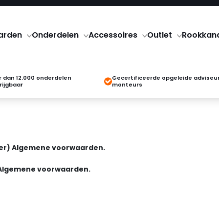
arden
Onderdelen
Accessoires
Outlet
Rookkan
 dan 12.000 onderdelen
Gecertificeerde opgeleide adviseu
rijgbaar
monteurs
cier) Algemene voorwaarden.
 Algemene voorwaarden.