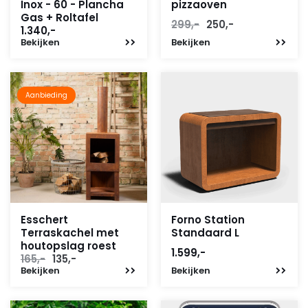
Inox - 60 - Plancha
pizzaoven
Gas + Roltafel
Oorspronkelijke
Huidige
299,-
250,-
1.340,-
prijs
prijs
Bekijken
Bekijken
was:
is:
299,-.
250,-.
Aanbieding
Esschert
Forno Station
Terraskachel met
Standaard L
houtopslag roest
1.599,-
Oorspronkelijke
Huidige
165,-
135,-
Bekijken
prijs
prijs
Bekijken
was:
is:
165,-.
135,-.