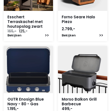
Esschert
Forno Seare Halo
Terraskachel met
Piezo
houtopslag zwart
2.799,-
Oorspronkelijke
Huidige
165,-
125,-
Bekijken
prijs
prijs
Bekijken
was:
is:
165,-.
125,-.
OUTR Enosign Blue
Morso Balkon Grill
Navy - 80 - Gas
Barbecue
1.195,-
499,-