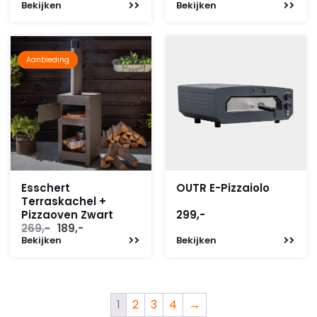
Bekijken
Bekijken
Aanbieding
Esschert
OUTR E-Pizzaiolo
Terraskachel +
Pizzaoven Zwart
299,-
Oorspronkelijke
Huidige
269,-
189,-
Bekijken
prijs
prijs
Bekijken
was:
is:
269,-.
189,-.
1
2
3
4
→