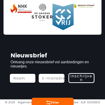
Prijs
Nieuwsbrief
€19
€4 500
Ontvang onze nieuwsbrief vol aanbiedingen en
nieuwtjes.
19
4 500
Inschrijve
n
Vermogen
1
9.9
Filter
© 2026
Algemene voorwaarden
Privacy & cookie
KvK: 61008613