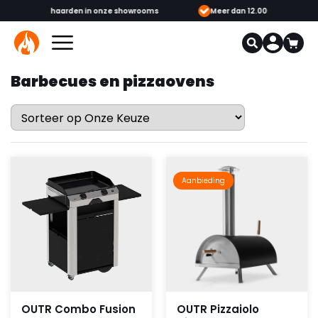
showrooms
Meer dan 12.000 onderdelen verkrijgbaar
Gecerti
Barbecues en pizzaovens
Aanbieding
OUTR Combo Fusion
OUTR Pizzaiolo