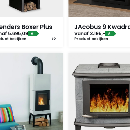
enders Boxer Plus
JAcobus 9 Kwadr
naf 5.695,09
Vanaf 3.195,-
A
A
duct
bekijken
Product
bekijken