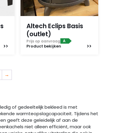
is
Altech Eclips Basis
(outlet)
A
Prijs op aanvraag
Product
bekijken
→
edig of gedeeltelijk bekleed is met
tekende warmteopslagcapaciteit. Tijdens het
n geeft deze geleidelijk af aan de
enkachels niet alleen efficiënt, maar ook