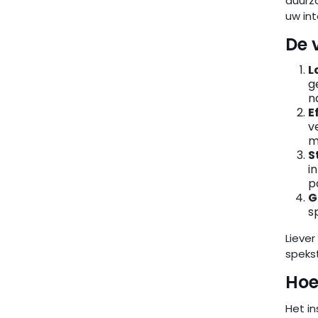
duurza
uw int
De 
L
g
n
E
v
m
S
i
p
G
s
Lieve
spekst
Hoe
Het i