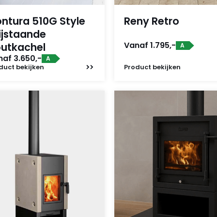
ntura 510G Style
Reny Retro
ijstaande
Vanaf 1.795,-
utkachel
A
af 3.650,-
A
duct
bekijken
Product
bekijken