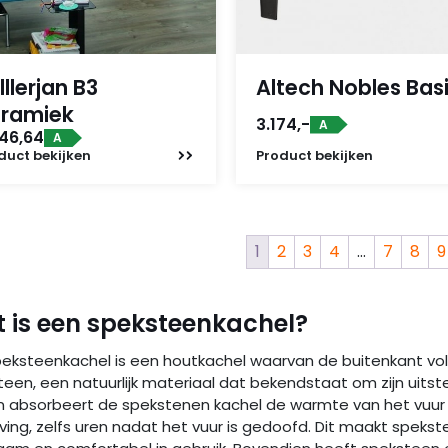
lllerjan B3
Altech Nobles Bas
ramiek
3.174,-
A
846,64
A
duct
bekijken
Product
bekijken
1
2
3
4
…
7
8
9
 is een speksteenkachel?
eksteenkachel is een houtkachel waarvan de buitenkant voll
teen, een natuurlijk materiaal dat bekendstaat om zijn uits
n absorbeert de spekstenen kachel de warmte van het vuur e
ng, zelfs uren nadat het vuur is gedoofd. Dit maakt spekste