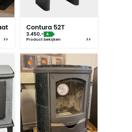
aat
Contura 52T
3.450,-
A
Product
bekijken