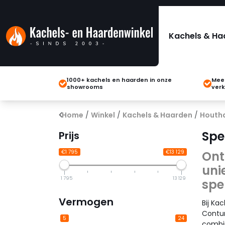
Kachels & Ha
1000+ kachels en haarden in onze
Meer
showrooms
verk
Home
/
Winkel
/
Kachels & Haarden
/
Houth
Spe
Prijs
€1 795
€13 129
Ont
uni
1 795
13 129
spe
Vermogen
Bij Ka
Contur
5
24
combin