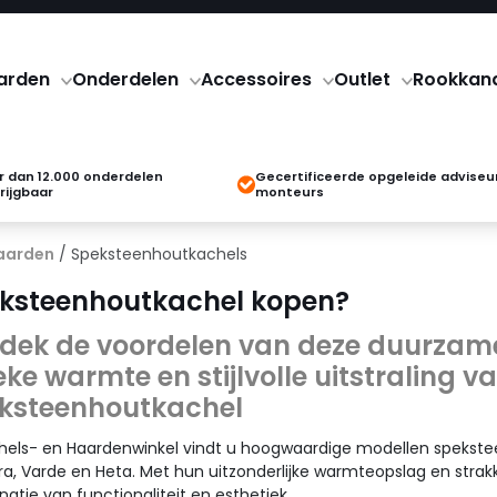
arden
Onderdelen
Accessoires
Outlet
Rookkan
 dan 12.000 onderdelen
Gecertificeerde opgeleide adviseu
rijgbaar
monteurs
aarden
/ Speksteenhoutkachels
ksteenhoutkachel kopen?
dek de voordelen van deze duurzam
eke warmte en stijlvolle uitstraling v
ksteenhoutkachel
chels- en Haardenwinkel vindt u hoogwaardige modellen spekst
a, Varde en Heta. Met hun uitzonderlijke warmteopslag en strak
atie van functionaliteit en esthetiek.