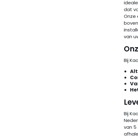
ideale
dat v
Onze 
boven
instal
van u
Onz
Bij K
Alt
Co
Va
He
Lev
Bij Ka
Nederl
van 5 
afhale