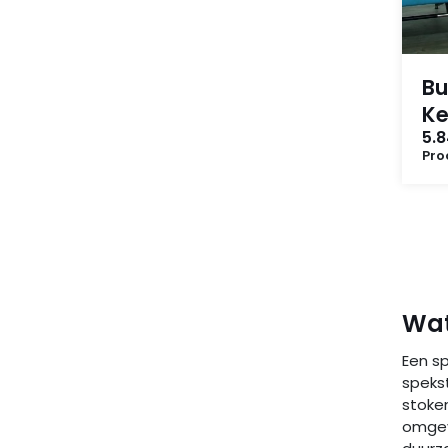
Bu
Ke
5.
Pro
Wat
Een sp
speks
stoke
omgevi