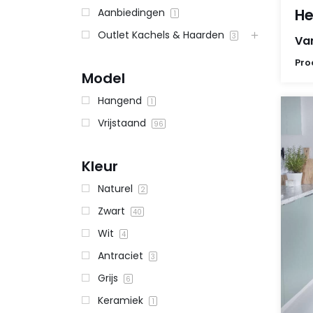
He
Aanbiedingen
1
Outlet Kachels & Haarden
3
Va
Pro
Model
Hangend
1
Vrijstaand
96
Kleur
Naturel
2
Zwart
40
Wit
4
Antraciet
3
Grijs
6
Keramiek
1