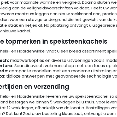
 plek voor maximale warmte en veiligheid. Daarna sluiten w
olledig aan de veiligheidsvoorschriften voldoet. Heeft uw w
ervaren monteurs leggen een nieuw rookkanaal aan, precie
dien voor een stevige ondergrond die het gewicht van de k
latie strak en netjes af. Na plaatsing ontvangt u uitgebreide
w nieuwe kachel.
e topmerken in speksteenkachels
achels- en Haardenwinkel vindt u een breed assortiment s
ech:
maatwerkopties en diverse uitvoeringen zoals mode
ntura:
Scandinavisch vakmanschap met een focus op el
rde:
compacte modellen met een moderne uitstraling en 
ta:
tijdloze ontwerpen met geavanceerde technologie voo
ertijden en verzending
chels- en Haardenwinkel leveren we uw speksteenkachel zo sne
and bezorgen we binnen 5 werkdagen bij u thuis. Voor leveri
tot 12 werkdagen, afhankelijk van de locatie. Bestellingen van
n? Dat kan! Zodra uw bestelling klaarstaat, ontvangt u een 