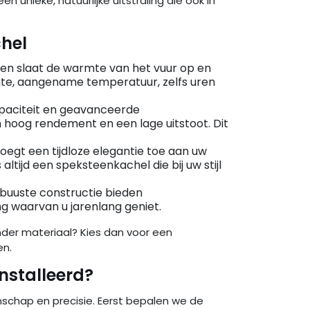
unieke, natuurlijke uitstraling die ook in
hel
en slaat de warmte van het vuur op en
tante, aangename temperatuur, zelfs uren
paciteit en geavanceerde
hoog rendement en een lage uitstoot. Dit
voegt een tijdloze elegantie toe aan uw
altijd een speksteenkachel die bij uw stijl
buuste constructie bieden
 waarvan u jarenlang geniet.
nder materiaal? Kies dan voor een
en.
nstalleerd?
schap en precisie. Eerst bepalen we de