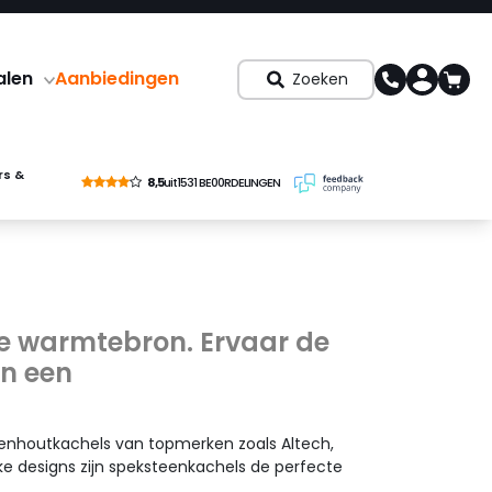
alen
Aanbiedingen
Zoeken
rs &
8,5
uit
1531 BE00RDELINGEN
e warmtebron. Ervaar de
an een
eenhoutkachels van topmerken zoals Altech,
ke designs zijn speksteenkachels de perfecte