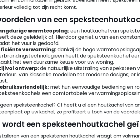
am en comfortabel in gebruik. Bovendien heeft speksteen een 
erieur volledig tot zijn recht komt.
voordelen van een speksteenhoutkac
angdurige warmteopslag:
een houtkachel van spekste
eeft deze geleidelijk af. Hierdoor geniet u van een cons
adat het vuur is gedoofd.
fficiënte verwarming:
dankzij de hoge warmteopslagca
erbrandingstechnologieën heeft de speksteenkachel een 
aakt het een duurzame keuze voor uw woning.
tijlvol ontwerp:
de natuurlijke uitstraling van speksteen 
nterieur. Van klassieke modellen tot moderne designs; er is 
ast.
ebruiksvriendelijk:
met hun eenvoudige bediening en ro
peksteenkachels een comfortabele verwarmingsoplossing
r geen speksteenkachel? Of heeft u al een houtkachel van a
eenplaat op uw kachel, zo profiteert u toch van de voordel
 wordt een speksteenhoutkachel geï
nstalleren van een spekstenen houtkachel vraagt om vakman