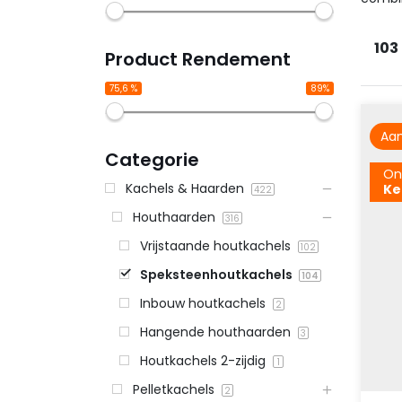
103
Product Rendement
75,6 %
89%
Aan
Categorie
On
Kachels & Haarden
Ke
422
Houthaarden
316
Vrijstaande houtkachels
102
Speksteenhoutkachels
104
Inbouw houtkachels
2
Hangende houthaarden
3
Houtkachels 2-zijdig
1
Pelletkachels
2