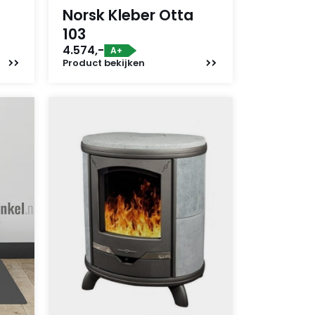
Norsk Kleber Otta
103
4.574,-
A+
Product
bekijken