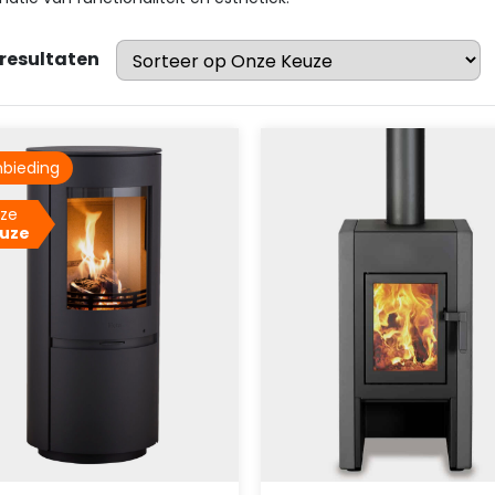
 resultaten
bieding
ze
uze