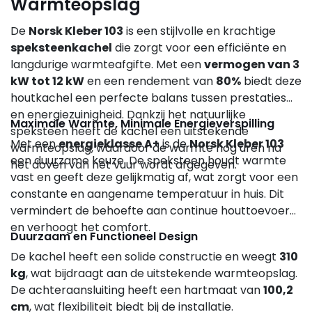
Warmteopslag
De
Norsk Kleber 103
is een stijlvolle en krachtige
speksteenkachel
die zorgt voor een efficiënte en
langdurige warmteafgifte. Met een
vermogen van 3
kW tot 12 kW
en een rendement van
80%
biedt deze
houtkachel een perfecte balans tussen prestaties
en energiezuinigheid. Dankzij het natuurlijke
Maximale Warmte, Minimale Energieverspilling
speksteen heeft de kachel een uitstekende
Met een
energieklasse A+
is de
Norsk Kleber 103
warmteopslag, waardoor de warmte nog uren na
een duurzame keuze. De speksteen houdt warmte
het doven van het vuur wordt afgegeven.
vast en geeft deze gelijkmatig af, wat zorgt voor een
constante en aangename temperatuur in huis. Dit
vermindert de behoefte aan continue houttoevoer
en verhoogt het comfort.
Duurzaam en Functioneel Design
De kachel heeft een solide constructie en weegt
310
kg
, wat bijdraagt aan de uitstekende warmteopslag.
De achteraansluiting heeft een hartmaat van
100,2
cm
, wat flexibiliteit biedt bij de installatie.