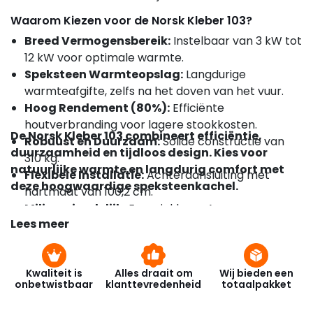
Waarom Kiezen voor de Norsk Kleber 103?
Breed Vermogensbereik:
Instelbaar van 3 kW tot
12 kW voor optimale warmte.
Speksteen Warmteopslag:
Langdurige
warmteafgifte, zelfs na het doven van het vuur.
Hoog Rendement (80%):
Efficiënte
houtverbranding voor lagere stookkosten.
De Norsk Kleber 103 combineert efficiëntie,
Robuust en Duurzaam:
Solide constructie van
duurzaamheid en tijdloos design. Kies voor
310 kg.
natuurlijke warmte en langdurig comfort met
Flexibele Installatie:
Achteraansluiting met
deze hoogwaardige speksteenkachel.
hartmaat van 100,2 cm.
Milieuvriendelijk:
Energieklasse A+ voor
Lees meer
duurzaam verwarmen.
Kwaliteit is
Alles draait om
Wij bieden een
onbetwistbaar
klanttevredenheid
totaalpakket