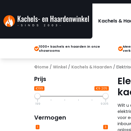
Kachels & Ha
1000+ kachels en haarden in onze
Meer
showrooms
verk
Home
/
Winkel
/
Kachels & Haarden
/ Elektr
El
Prijs
ka
€199
€9 205
199
9 205
Wilt u
elektr
Vermogen
voor e
inbouw
1
3
oploss