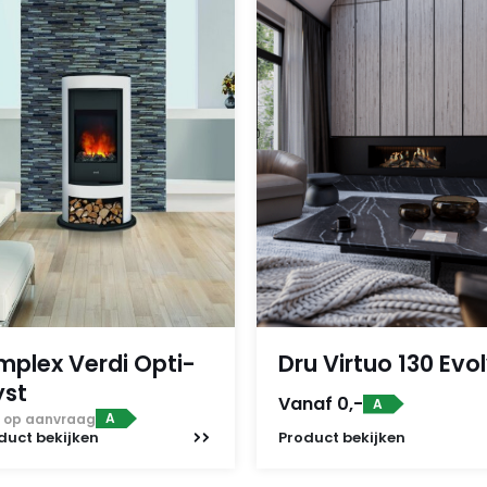
mplex Verdi Opti-
Dru Virtuo 130 Evo
st
Vanaf 0,-
A
A
js op aanvraag
duct
bekijken
Product
bekijken