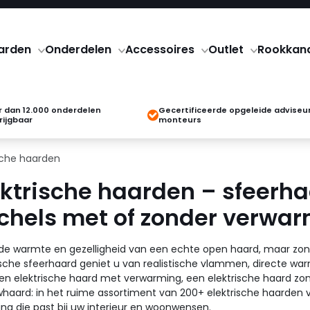
arden
Onderdelen
Accessoires
Outlet
Rookkan
 dan 12.000 onderdelen
Gecertificeerde opgeleide adviseu
rijgbaar
monteurs
ische haarden
ektrische haarden – sfeerha
chels met of zonder verwa
 de warmte en gezelligheid van een echte open haard, maar zon
ische sfeerhaard geniet u van realistische vlammen, directe w
en elektrische haard met verwarming, een elektrische haard z
haard: in het ruime assortiment van 200+ elektrische haarden vi
ing die past bij uw interieur en woonwensen.