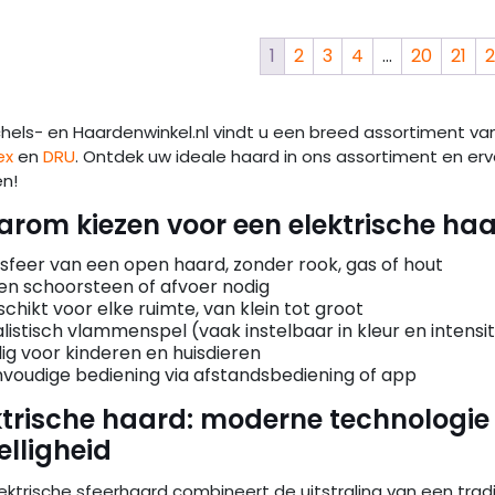
1
2
3
4
…
20
21
2
achels- en Haardenwinkel.nl vindt u een breed assortiment
ex
en
DRU
. Ontdek uw ideale haard in ons assortiment en erv
en!
rom kiezen voor een elektrische ha
sfeer van een open haard, zonder rook, gas of hout
n schoorsteen of afvoer nodig
chikt voor elke ruimte, van klein tot groot
listisch vlammenspel (vaak instelbaar in kleur en intensit
lig voor kinderen en huisdieren
voudige bediening via afstandsbediening of app
ktrische haard: moderne technologie
elligheid
ektrische sfeerhaard combineert de uitstraling van een tra