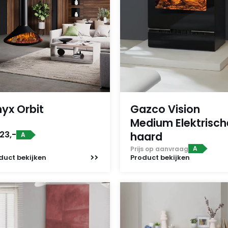
yx Orbit
Gazco Vision
Medium Elektrisch
23,-
haard
A
A
Prijs op aanvraag
duct
bekijken
Product
bekijken