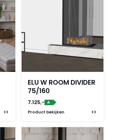
ELU W ROOM DIVIDER
75/160
7.125,-
A
Product
bekijken