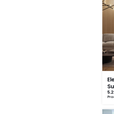
El
S
5.2
Pro