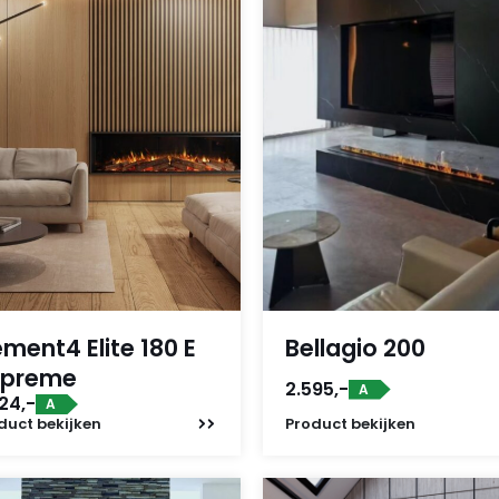
ement4 Elite 180 E
Bellagio 200
upreme
2.595,-
A
24,-
A
duct
bekijken
Product
bekijken