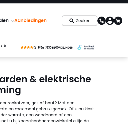
alen
Aanbiedingen
Zoeken
rs &
8,5
uit
1530 BE00RDELINGEN
arden & elektrische
rming
der rookafvoer, gas of hout? Met een
armte en maximaal gebruiksgemak. Of u nu kiest
onder warmte, een wandhaard of een
ndt u bij kachelsenhaardenwinkel.nl altijd de