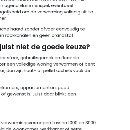
arm ogend vlammenspel, eventueel
ijkheid om de verwarming volledig uit te
mer.
rische haard zonder afvoer eenvoudig te
en rookkanalen en geen brandstof.
juist niet de goede keuze?
aar sfeer, gebruiksgemak en flexibele
ter een volledige woning verwarmen of bent
r, dan zijn hout- of pelletkachels vaak de
oonkamers, appartementen, goed
of gewenst is. Juist daar blinkt een
n verwarmingsvermogen tussen 1000 en 3000
eeld de woonkamer, werkkamer of serre.