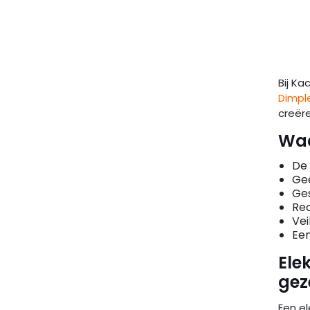
Bij K
Dimpl
creër
Waa
De 
Gee
Ges
Rea
Vei
Een
Ele
gez
Een el