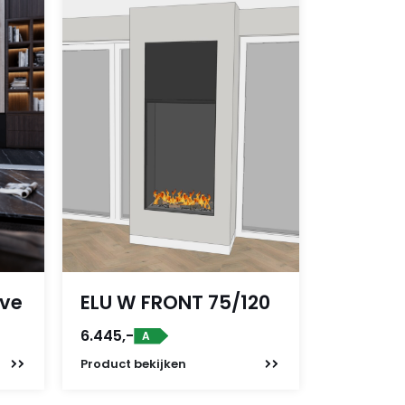
lve
ELU W FRONT 75/120
6.445,-
A
Product
bekijken