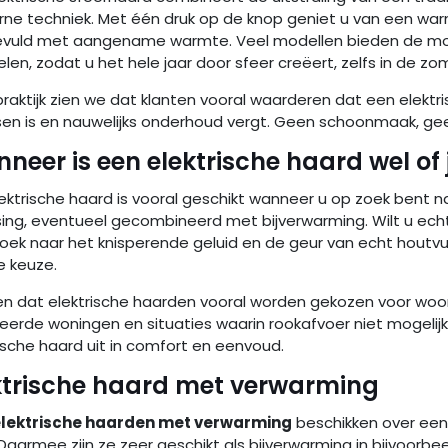
ne techniek. Met één druk op de knop geniet u van een w
vuld met aangename warmte. Veel modellen bieden de mogel
len, zodat u het hele jaar door sfeer creëert, zelfs in de zo
praktijk zien we dat klanten vooral waarderen dat een elekt
sen is en nauwelijks onderhoud vergt. Geen schoonmaak, ge
neer is een elektrische haard wel of 
ektrische haard is vooral geschikt wanneer u op zoek bent n
sing, eventueel gecombineerd met bijverwarming. Wilt u ech
oek naar het knisperende geluid en de geur van echt houtvuu
e keuze.
en dat elektrische haarden vooral worden gekozen voor w
eerde woningen en situaties waarin rookafvoer niet mogelijk 
ische haard uit in comfort en eenvoud.
ktrische haard met verwarming
lektrische haarden met verwarming
beschikken over ee
Daarmee zijn ze zeer geschikt als bijverwarming in bijvoorb