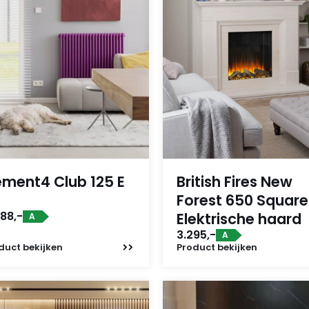
ement4 Club 125 E
British Fires New
Forest 650 Square
88,-
Elektrische haard
A
3.295,-
A
duct
bekijken
Product
bekijken