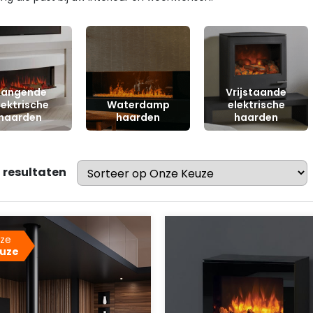
angende
Vrijstaande
lektrische
Waterdamp
elektrische
haarden
haarden
haarden
 resultaten
ze
uze