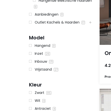
Hangende elektrische haarden
6
Aanbiedingen
11
Outlet Kachels & Haarden
17
Model
Hangend
8
On
Inzet
26
Inbouw
171
4.2
Vrijstaand
27
Pro
Kleur
Zwart
85
Wit
4
Antraciet
4