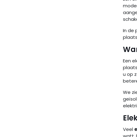
moder
aange
schake
In de 
plaat
Wan
Een el
plaat
u op z
beter
We zi
geïsol
elektr
Ele
Veel
e
watt. 