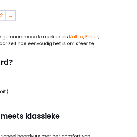
2
→
 van gerenommeerde merken als
Kalfire
,
Faber
,
aar zelf hoe eenvoudig het is om sfeer te
ard?
eit)
 meets klassieke
ditioneel haardvuur met het comfort van