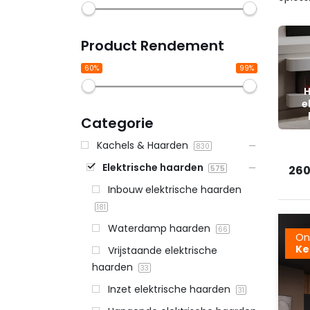
Product Rendement
60%
99%
H
e
Categorie
Kachels & Haarden
830
Elektrische haarden
260
575
Inbouw elektrische haarden
181
Waterdamp haarden
66
On
Ke
Vrijstaande elektrische
haarden
33
Inzet elektrische haarden
31