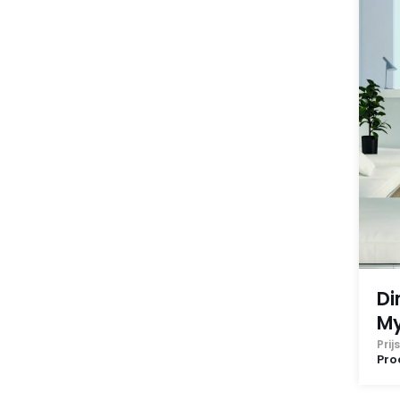
Di
My
Pri
Pro