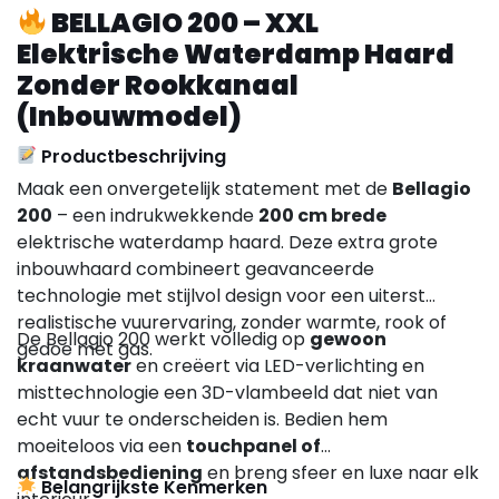
BELLAGIO 200 – XXL
Elektrische Waterdamp Haard
Zonder Rookkanaal
(Inbouwmodel)
Productbeschrijving
Maak een onvergetelijk statement met de
Bellagio
200
– een indrukwekkende
200 cm brede
elektrische waterdamp haard. Deze extra grote
inbouwhaard combineert geavanceerde
technologie met stijlvol design voor een uiterst
realistische vuurervaring, zonder warmte, rook of
De Bellagio 200 werkt volledig op
gewoon
gedoe met gas.
kraanwater
en creëert via LED-verlichting en
misttechnologie een 3D-vlambeeld dat niet van
echt vuur te onderscheiden is. Bedien hem
moeiteloos via een
touchpanel of
afstandsbediening
en breng sfeer en luxe naar elk
Belangrijkste Kenmerken