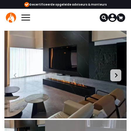
ijgbaar
Gecertificeerde opgeleide adviseurs & monteurs
1000+