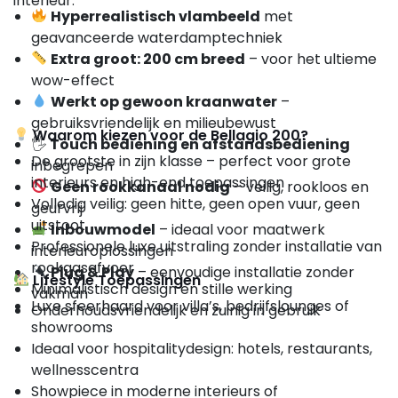
interieur.
Hyperrealistisch vlambeeld
met
geavanceerde waterdamptechniek
Extra groot: 200 cm breed
– voor het ultieme
wow-effect
Werkt op gewoon kraanwater
–
gebruiksvriendelijk en milieubewust
Waarom kiezen voor de Bellagio 200?
🖐️
Touch bediening en afstandsbediening
De grootste in zijn klasse – perfect voor grote
inbegrepen
interieurs en high-end toepassingen
Geen rookkanaal nodig
– veilig, rookloos en
Volledig veilig: geen hitte, geen open vuur, geen
geurvrij
uitstoot
Inbouwmodel
– ideaal voor maatwerk
Professionele luxe uitstraling zonder installatie van
interieuroplossingen
rookgasafvoer
Plug & Play
– eenvoudige installatie zonder
Lifestyle Toepassingen
Minimalistisch design en stille werking
vakman
Luxe sfeerhaard voor villa’s, bedrijfslounges of
Onderhoudsvriendelijk en zuinig in gebruik
showrooms
Ideaal voor hospitalitydesign: hotels, restaurants,
wellnesscentra
Showpiece in moderne interieurs of