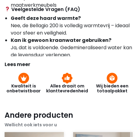
maatwerkmeubels
Veelgestelde Vragen (FAQ)
Geeft deze haard warmte?
Nee, de Bellagio 200 is volledig warmtevrij – ideaal
voor sfeer en veiligheid.
Kan ik gewoon kraanwater gebruiken?
Ja, dat is voldoende. Gedemineraliseerd water kan
de levensduur verlengen.
Is de installatie ingewikkeld?
Lees meer
Helemaal niet! Dankzij het Plug & Play ontwerp is
installatie snel en eenvoudig.
Is het vlambeeld realistisch?
Kwaliteit is
Alles draait om
Wij bieden een
onbetwistbaar
klanttevredenheid
totaalpakket
Ja – het optische 3D-effect is bijzonder
overtuigend en sfeervol.
Hoe wordt de haard bediend?
Andere producten
Met een gebruiksvriendelijk touchpanel of een
handige afstandsbediening.
Wellicht ook iets voor u