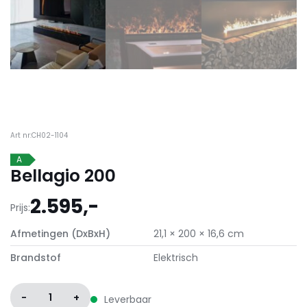
Art nr:CH02-1104
A
Bellagio 200
2.595,-
Prijs:
Afmetingen (DxBxH)
21,1 × 200 × 16,6 cm
Brandstof
Elektrisch
-
1
+
Leverbaar