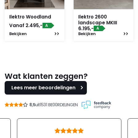
Ilektro Woodland
Ilektro 2600
landscape MKIII
Vanaf 2.495,-
A
6.195,-
A
Bekijken
Bekijken
Wat klanten zeggen?
Lees meer beoordelingen
8,5
uit
1531 BE00RDELINGEN