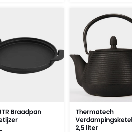
TR Braadpan
Thermatech
etijzer
Verdampingskete
2,5 liter
-