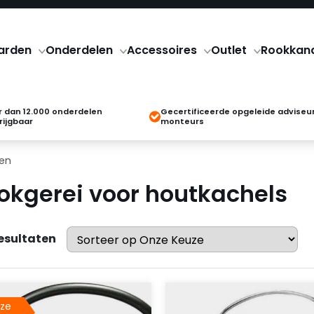
arden
Onderdelen
Accessoires
Outlet
Rookkan
 dan 12.000 onderdelen
Gecertificeerde opgeleide adviseu
rijgbaar
monteurs
nen
okgerei voor houtkachels
resultaten
ze