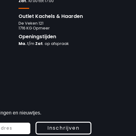
Zat.
10:00 tot 17:00
Outlet Kachels & Haarden
De Veken 121
1716 KG Opmeer
Openingstijden
Ma.
t/m
Zat
. op afspraak
ingen en nieuwtjes.
Inschrijven