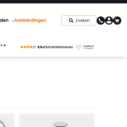
alen
Aanbiedingen
Zoeken
rs &
8,5
uit
1530 BE00RDELINGEN