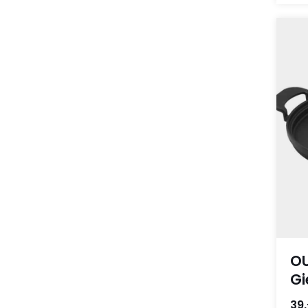
OU
Gi
39,