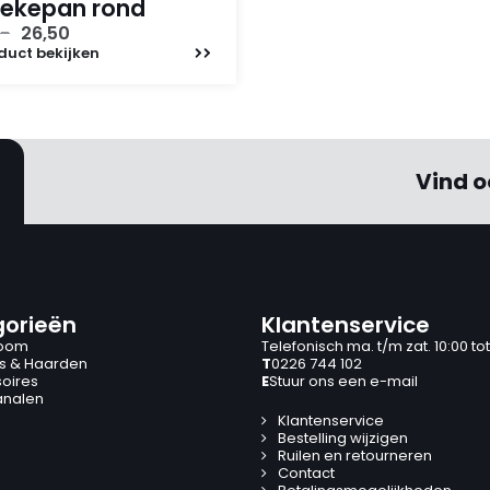
ekepan rond
Oorspronkelijke
Huidige
,-
26,50
prijs
prijs
duct
bekijken
was:
is:
40,-.
26,50.
Vind o
orieën
Klantenservice
oom
Telefonisch ma. t/m zat. 10:00 tot
s & Haarden
T
0226 744 102
oires
E
Stuur ons een e-mail
analen
Klantenservice
Bestelling wijzigen
Ruilen en retourneren
Contact