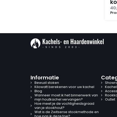
ko
40
Pro
Informatie
Categ
Bewust stoken
Showr
Kilowatt berekenen voor uw kachel
Kachel
Blog
Access
Wanneer moet ik het binnenwerk van
Rookk
mijn houtkachel vervangen?
Outlet
Hoe meet je de vochtigheidsgraad
van je stookhout?
Wat is de Zwitserse stookmethode en
hoe pas ik deze toe?