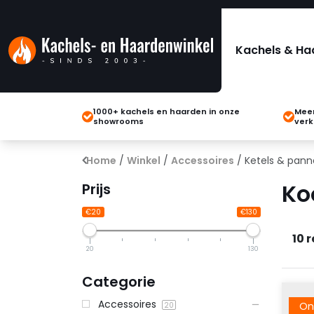
Kachels & Ha
1000+ kachels en haarden in onze
Meer
showrooms
verk
Home
/
Winkel
/
Accessoires
/ Ketels & pan
Ko
Prijs
€20
€130
10 
20
130
Categorie
Accessoires
On
20