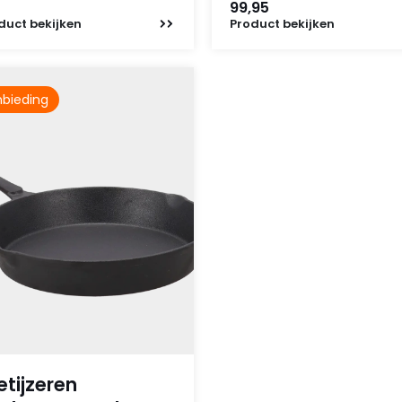
99,95
duct
bekijken
Product
bekijken
bieding
etijzeren