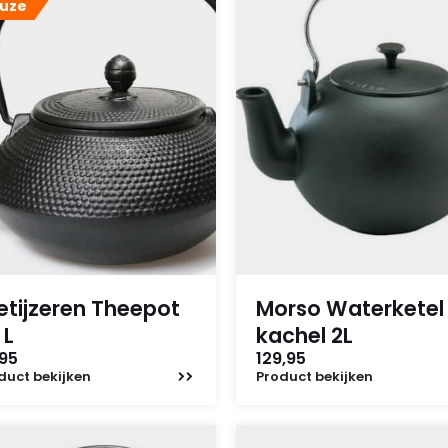
uze
etijzeren Theepot
Morso Waterketel
 L
kachel 2L
,95
129,95
duct
bekijken
Product
bekijken