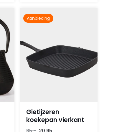
Aanbieding
Gietijzeren
l
koekepan vierkant
Oorspronkelijke
Huidige
35,-
20,95