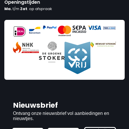
Openingstijden
Ma.
t/m
Zat
. op afspraak
Prijs
€2
€4 369
2
4 369
Vermogen
1
9.9
Categories
Installatiemateriaal
1
Nieuwsbrief
Rookfilter
1
Ontvang onze nieuwsbrief vol aanbiedingen en
Rookkanalen
226
nieuwtjes.
LAAD MEER