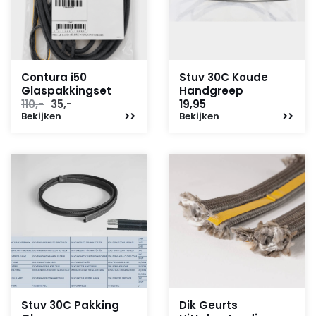
Contura i50
Stuv 30C Koude
Glaspakkingset
Handgreep
Oorspronkelijke
Huidige
110,-
35,-
19,95
Bekijken
prijs
prijs
Bekijken
was:
is:
110,-.
35,-.
Stuv 30C Pakking
Dik Geurts