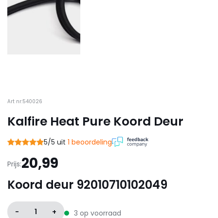
Art nr:540026
Kalfire Heat Pure Koord Deur
5/5 uit
1 beoordeling
20,99
Prijs:
Koord deur 92010710102049
-
1
+
3 op voorraad