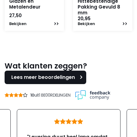
Glazen en
Hittebestendige
Metalendeur
Pakking Gevuld 8
mm
27,50
20,95
Bekijken
Bekijken
Wat klanten zeggen?
Lees meer beoordelingen
10
uit
1 BE00RDELINGEN
"Levering duurt heel lang omdat