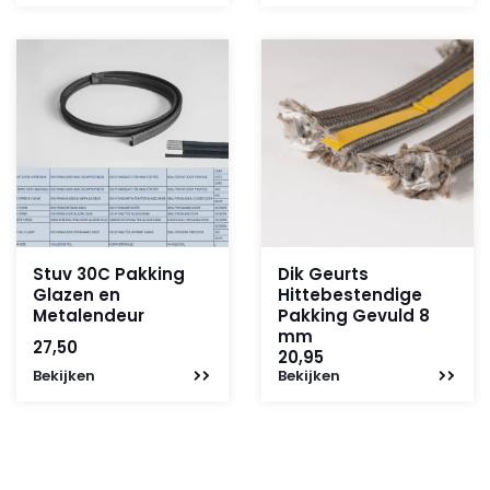
was:
is:
110,-.
35,-.
Stuv 30C Pakking
Dik Geurts
Glazen en
Hittebestendige
Metalendeur
Pakking Gevuld 8
mm
27,50
20,95
Bekijken
Bekijken