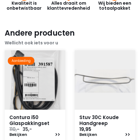
Kwaliteit is
Alles draait om
Wij bieden een
onbetwistbaar
klanttevredenheid
totaalpakket
Andere producten
Wellicht ook iets voor u
Aanbieding
Contura i50
Stuv 30C Koude
Glaspakkingset
Handgreep
Oorspronkelijke
Huidige
110,-
35,-
19,95
Bekijken
prijs
prijs
Bekijken