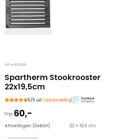
Art nr:600616
Spartherm Stookrooster
22x19,5cm
5/5 uit
1 beoordeling
60,-
Prijs:
Afmetingen (DxBxH)
22 × 19,5 cm