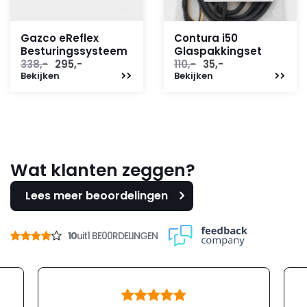
Gazco eReflex
Contura i50
Besturingssysteem
Glaspakkingset
Oorspronkelijke
Huidige
Oorspronkelijke
Huidige
338,-
295,-
110,-
35,-
Bekijken
prijs
prijs
Bekijken
prijs
prijs
was:
is:
was:
is:
338,-.
295,-.
110,-.
35,-.
Wat klanten zeggen?
Lees meer beoordelingen
10
uit
1 BE00RDELINGEN