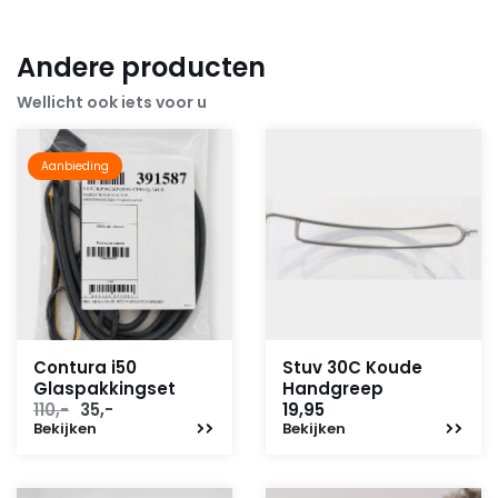
Andere producten
Wellicht ook iets voor u
Aanbieding
Contura i50
Stuv 30C Koude
Glaspakkingset
Handgreep
Oorspronkelijke
Huidige
110,-
35,-
19,95
Bekijken
prijs
prijs
Bekijken
was:
is:
110,-.
35,-.