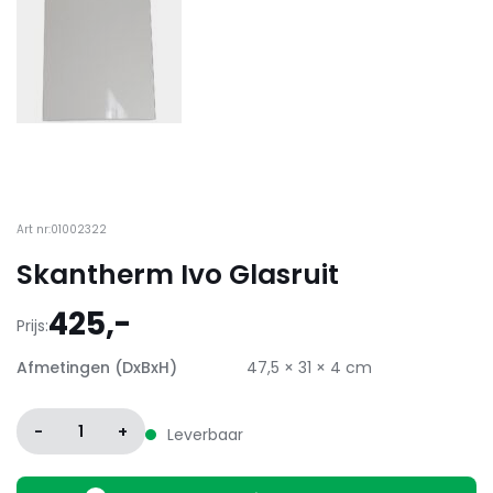
Art nr:01002322
Skantherm Ivo Glasruit
425,-
Prijs:
Afmetingen (DxBxH)
47,5 × 31 × 4 cm
-
1
+
Leverbaar