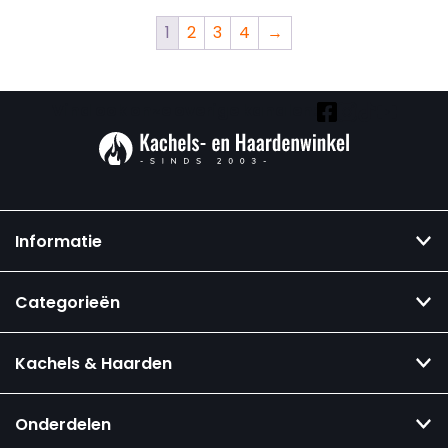
1
2
3
4
→
Vind ook onze overige kanalen:
Informatie
Categorieën
Kachels & Haarden
Onderdelen