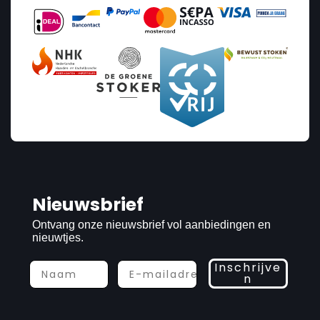
Prijs
Nieuwsbrief
€50
€7 035
Ontvang onze nieuwsbrief vol aanbiedingen en
nieuwtjes.
50
7 035
Inschrijve
n
Vermogen
1
9.9