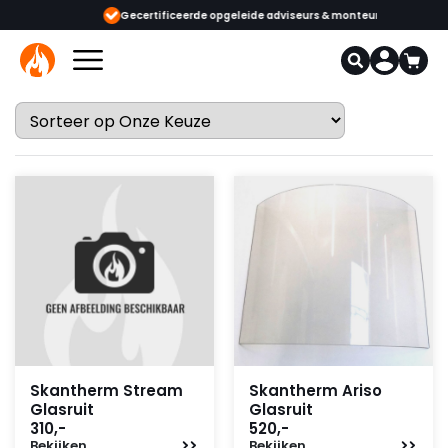
ijgbaar
Gecertificeerde opgeleide adviseurs & monteurs
1000+
Skantherm Stream
Skantherm Ariso
Glasruit
Glasruit
310,-
520,-
Bekijken
Bekijken