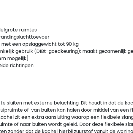
delgrote ruimtes
brandingsluchttoevoer
k met een opslaggewicht tot 90 kg
nkelijk gebruik (DIBt-goedkeuring): maakt gezamenlijk g
em mogelijk]
eide richtingen
 sluiten met externe beluchting. Dit houdt in dat de kach
uipruimte of van buiten kan halen door middel van een fl
achel zit een extra aansluiting waarop een flexibele slan
mte of naar buiten wordt geleid. Door deze flexibele sl
en zonder dat de kachel hierbij zuurstof vanuit de wonin