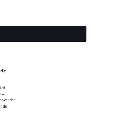
e
ijn
 het
euwe
 bovendeel
or de