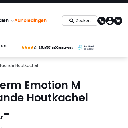
alen
Aanbiedingen
Zoeken
rs &
8,5
uit
1531 BE00RDELINGEN
staande Houtkachel
erm Emotion M
aande Houtkachel
,-