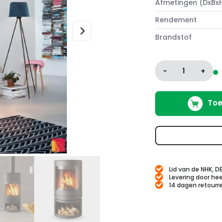
Afmetingen (DxBx
Rendement
Brandstof
-
1
+
Toe
Lid van de NHK, D
Levering door hee
14 dagen retourr