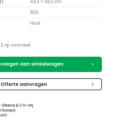
H)
43,3 × 113,2 cm
83%
Hout
2 op voorraad
voegen aan winkelwagen
Offerte aanvragen
E-Erkend & CO-vrij
l Europa
echt