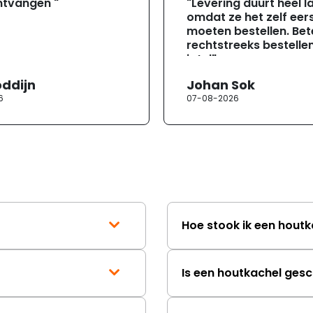
ntvangen "
"Levering duurt heel l
omdat ze het zelf eer
moeten bestellen. Bete
rechtstreeks bestellen
jotul"
oddijn
Johan Sok
6
07-08-2026
Hoe stook ik een houtk
Is een houtkachel gesc