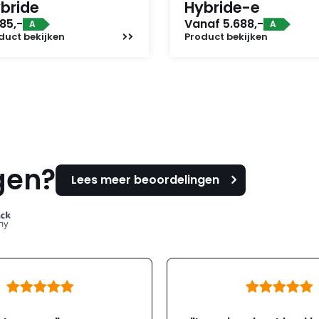
bride
Hybride-e
85,-
Vanaf 5.688,-
A
A
duct
bekijken
Product
bekijken
gen?
Lees meer beoordelingen