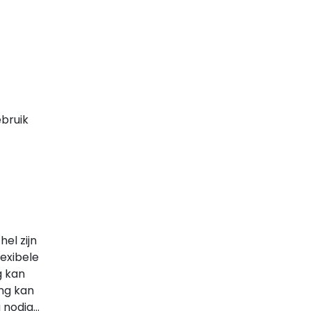
ebruik
el zijn
exibele
g kan
ang kan
g nodig