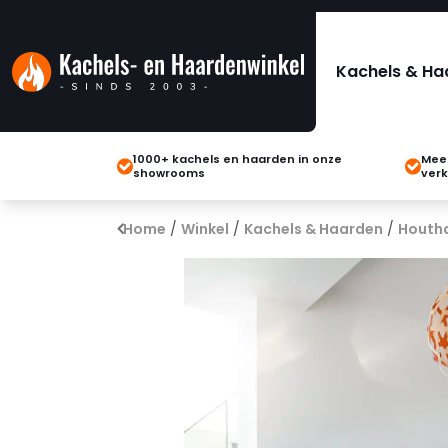
Kachels & Ha
1000+ kachels en haarden in onze
Meer
showrooms
verk
Home
/
Winkel
/
Kachels & Haarden
/
Houth