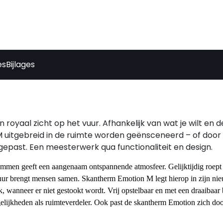
es
Bijlages
oyaal zicht op het vuur. Afhankelijk van wat je wilt en d
uitgebreid in de ruimte worden geënsceneerd – of door z
epast. Een meesterwerk qua functionaliteit en design.
ammen geeft een aangenaam ontspannende atmosfeer. Gelijktijdig roept
vuur brengt mensen samen. Skantherm Emotion M legt hierop in zijn ni
, wanneer er niet gestookt wordt. Vrij opstelbaar en met een draaibaar
ogelijkheden als ruimteverdeler. Ook past de skantherm Emotion zich do