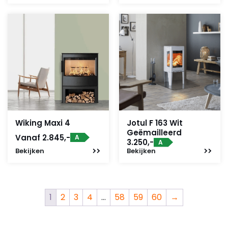
Wiking Maxi 4
Jotul F 163 Wit
Geëmailleerd
Vanaf 2.845,-
A
3.250,-
A
Bekijken
Bekijken
1
2
3
4
…
58
59
60
→