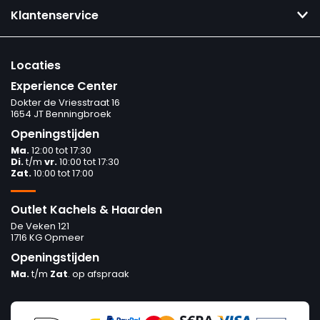
Klantenservice
Locaties
Experience Center
Dokter de Vriesstraat 16
1654 JT Benningbroek
Openingstijden
Ma.
12:00 tot 17:30
Di.
t/m
vr.
10:00 tot 17:30
Zat.
10:00 tot 17:00
Outlet Kachels & Haarden
Prijs
De Veken 121
€0
€13 129
1716 KG Opmeer
Openingstijden
Ma.
t/m
Zat
. op afspraak
0
13 129
Vermogen