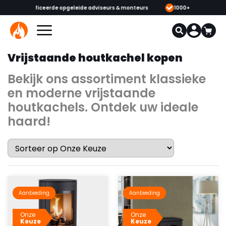
 & monteurs
1000+ kachels en haarden in onze showrooms
Mee
Vrijstaande houtkachel kopen
Bekijk ons assortiment klassieke
en moderne vrijstaande
houtkachels. Ontdek uw ideale
haard!
Aanbieding
Aanbieding
Onze
Onze
Keuze
Keuze