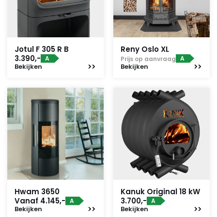
Jotul F 305 R B
Reny Oslo XL
3.390,-
A
A
Prijs op aanvraag
Bekijken
Bekijken
Hwam 3650
Kanuk Original 18 kW
Vanaf 4.145,-
3.700,-
A
A
Bekijken
Bekijken