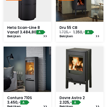
Heta Scan-Line 8
Dru 55 CB
Oorspronkelijke
Huidige
Vanaf 3.484,80
1.725,-
1.350,-
A
A
Bekijken
Bekijken
prijs
prijs
was:
is:
1.725,-.
1.350,-.
Contura 710S
Dovre Astro 2
3.450,-
2.325,-
A
A
Bekijken
Bekijken