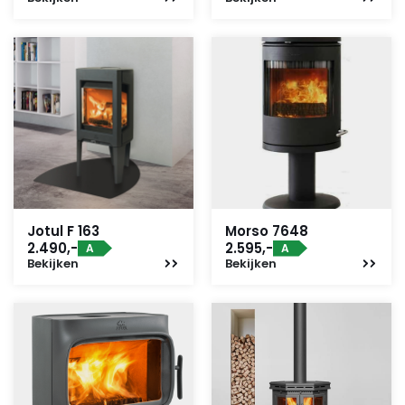
Jotul F 163
Morso 7648
2.490,-
2.595,-
A
A
Bekijken
Bekijken