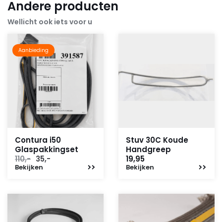
Andere producten
Wellicht ook iets voor u
Aanbieding
Contura i50
Stuv 30C Koude
Glaspakkingset
Handgreep
Oorspronkelijke
Huidige
110,-
35,-
19,95
Bekijken
prijs
prijs
Bekijken
was:
is:
110,-.
35,-.