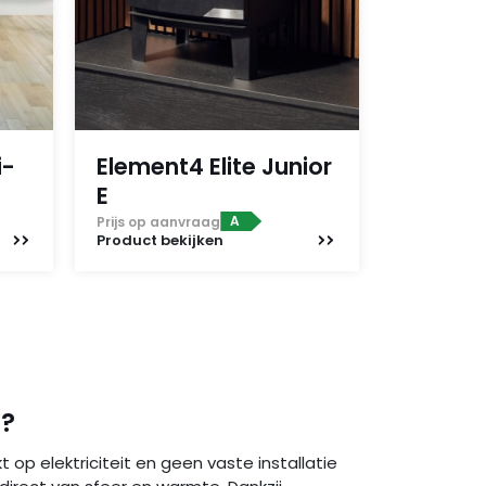
i-
Element4 Elite Junior
E
A
Prijs op aanvraag
Product
bekijken
d?
 op elektriciteit en geen vaste installatie