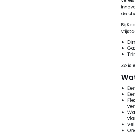
vereis
innova
de ch
Bij Ka
vrijs
Di
Ga
Tri
Zo is 
Wat
Een
Een
Fle
ver
War
vla
Vei
Ond