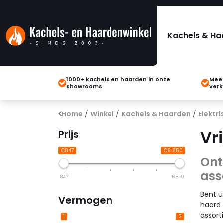
Kachels & Ha
1000+ kachels en haarden in onze
Meer
showrooms
verk
Home
/
Winkel
/
Kachels & Haarden
/
Elektr
Vr
Prijs
€847
€6 850
Ont
ass
847
6 850
Bent u
Vermogen
haard 
assort
1
2