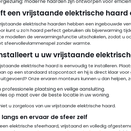
rgiezuinig: moderne haarden zijn ontworpen voor efficiën
ft een vrijstaande elektrische haar
vrijstaande elektrische haarden hebben een ingebouwde ver
or kunt u zo’n haard perfect gebruiken als bijverwarming tij
e modellen de verwarmingsfunctie uitschakelen, zodat u o
et sfeervollevlammenspel zonder warmte.
installeert u uw vrijstaande elektrisc
ijstaande elektrische haard is eenvoudig te installeren. Plaa
n op een standaard stopcontact en hij is direct klaar voor g
 uitgevoerd? Onze ervaren monteurs kunnen u dan helpen, ze 
 professionele plaatsing en veilige aansluiting.
ies op maat over de beste locatie in uw woning.
iet u zorgeloos van uw vrijstaande elektrische haard.
langs en ervaar de sfeer zelf
 een elektrische sfeerhaard, vrijstaand en volledig afgestem