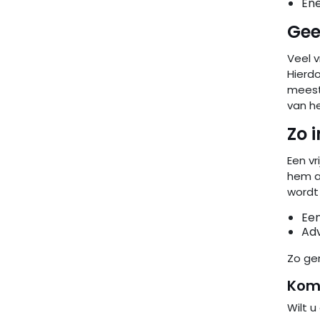
Ene
Gee
Veel 
Hierdo
meest
van h
Zo 
Een vr
hem aa
wordt
Een
Adv
Zo gen
Kom 
Wilt u