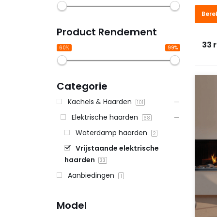
Bere
Product Rendement
33 
60%
99%
Categorie
Kachels & Haarden
101
Elektrische haarden
68
Waterdamp haarden
2
Vrijstaande elektrische
haarden
33
Aanbiedingen
1
Model