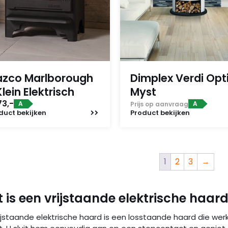
zco Marlborough
Dimplex Verdi Opt
Klein Elektrisch
Myst
73,-
A
A
Prijs op aanvraag
duct
bekijken
Product
bekijken
1
2
3
→
 is een vrijstaande elektrische haar
ijstaande elektrische haard is een losstaande haard die werkt