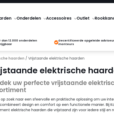
arden
Onderdelen
Accessoires
Outlet
Rookkan
 dan 12.000 onderdelen
Gecertificeerde opgeleide adviseu
rijgbaar
monteurs
ische haarden
/ Vrijstaande elektrische haarden
ijstaande elektrische haar
dek uw perfecte vrijstaande elektris
ortiment
 op zoek naar een sfeervolle en praktische oplossing om uw interi
combineert design en comfort op een functionele manier. Bij K
iment elektrische haarden die vrijstaand zijn voor iedere stijl en 