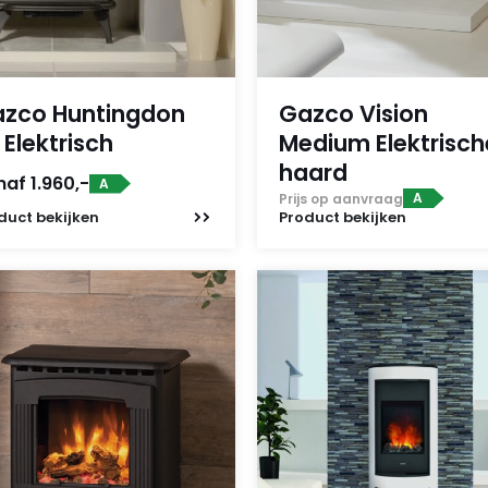
zco Huntingdon
Gazco Vision
 Elektrisch
Medium Elektrisch
haard
af 1.960,-
A
A
Prijs op aanvraag
duct
bekijken
Product
bekijken