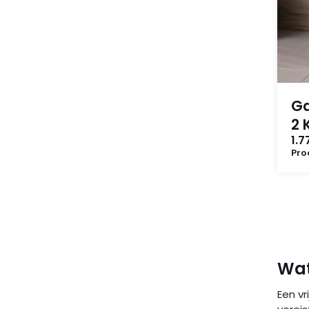
Ga
2 
1.7
Pro
Wat
Een vr