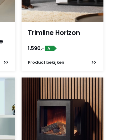
Trimline Horizon
e
1.590,-
A
Product
bekijken