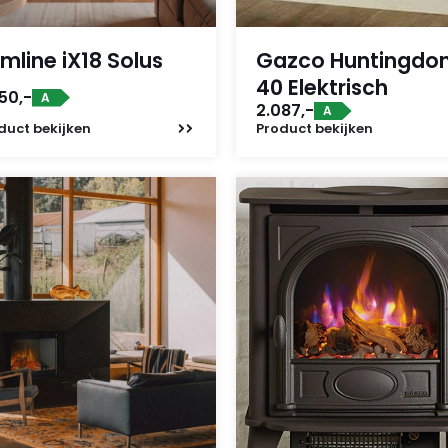
imline iX18 Solus
Gazco Huntingdo
40 Elektrisch
50,-
A
2.087,-
A
duct
bekijken
Product
bekijken