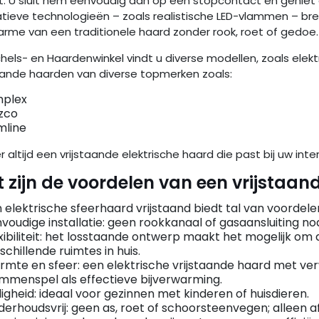
t. U sluit hem eenvoudig aan op een stopcontact en geniet 
tieve technologieën – zoals realistische LED-vlammen – bre
arme van een traditionele haard zonder rook, roet of gedoe.
chels- en Haardenwinkel vindt u diverse modellen, zoals elekt
taande haarden van diverse topmerken zoals:
mplex
zco
mline
er altijd een vrijstaande elektrische haard die past bij uw int
 zijn de voordelen van een vrijstaan
 elektrische sfeerhaard vrijstaand biedt tal van voordel
voudige installatie: geen rookkanaal of gasaansluiting nod
xibiliteit: het losstaande ontwerp maakt het mogelijk om
schillende ruimtes in huis.
mte en sfeer: een elektrische vrijstaande haard met ve
mmenspel als effectieve bijverwarming.
ligheid: ideaal voor gezinnen met kinderen of huisdieren.
erhoudsvrij: geen as, roet of schoorsteenvegen; alleen af