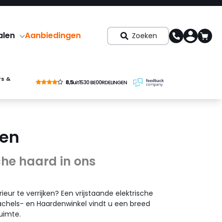
alen
Aanbiedingen
Zoeken
rs &
8,5
uit
1530 BE00RDELINGEN
den
che haard in ons
eur te verrijken? Een vrijstaande elektrische
achels- en Haardenwinkel vindt u een breed
ruimte.