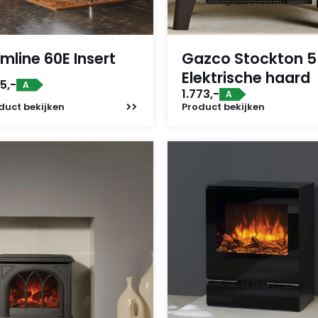
imline 60E Insert
Gazco Stockton 5
Elektrische haard
35,-
A
1.773,-
A
duct
bekijken
Product
bekijken