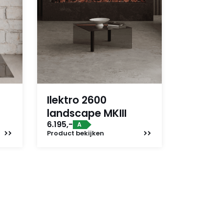
Ilektro 2600
landscape MKIII
6.195,-
A
Product
bekijken