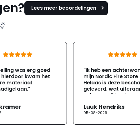
gen?
Lees meer beoordelingen
elling was erg goed
"Ik heb een achterwa
, hierdoor kwam het
mijn Nordic Fire Store
re materiaal
Helaas is deze besch
adigd aan."
geleverd, wat uiteraa
gebeuren. Direct na
ontvangst heb ik con
 kramer
Luuk Hendriks
opgenomen met de
6
05-08-2026
klantenservice. Helaa
verloopt de communi
erg moeizaam; tussen
mailwisselingen zit te
ongeveer een week. H