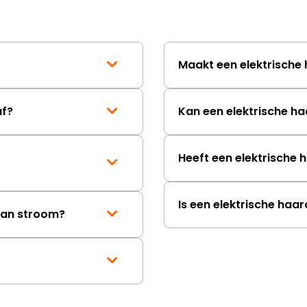
duurt de afhandeling
lang. Ik hoop dat dit spoedig
wordt opgelost en dat
korte termijn een nie
Maakt een elektrische 
onbeschadigde acht
mag ontvangen."
af?
Kan een elektrische ha
Heeft een elektrische
Is een elektrische ha
 aan stroom?