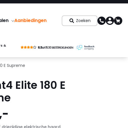
alen
Aanbiedingen
Zoeken
rs &
8,5
uit
1530 BE00RDELINGEN
80 E Supreme
4 Elite 180 E
me
,-
 driezijdige elektrische haard