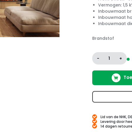
Vermogen: 1,5 
Inbouwmaat bre
Inbouwmaat ho
Inbouwmaat die
Brandstof
-
1
+
Toe
Lid van de NHK, D
Levering door hee
14 dagen retourr