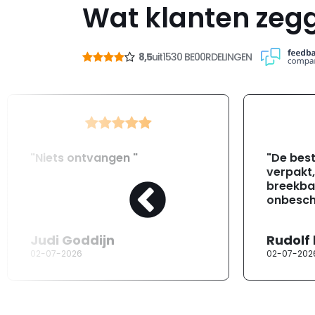
Wat klanten zeg
8,5
uit
1530 BE00RDELINGEN
"Niets ontvangen "
"De best
verpakt
breekba
onbesch
Judi Goddijn
Rudolf
02-07-2026
02-07-202