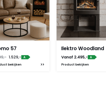
omo 57
Ilektro Woodland
Oorspronkelijke
Huidige
99,-
1.529,-
Vanaf 2.495,-
A
A
prijs
prijs
duct
bekijken
Product
bekijken
was:
is:
1.699,-.
1.529,-.