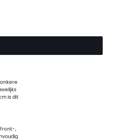
 donkere
welijks
m is dit
front-,
envoudig