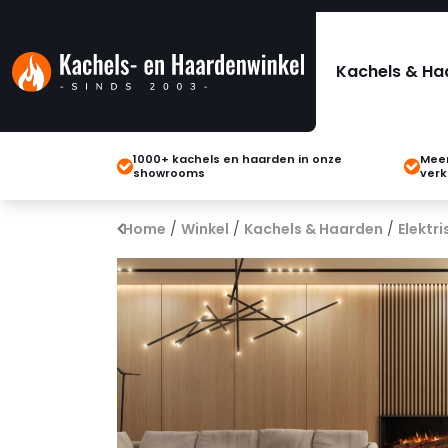
Kachels & Ha
1000+ kachels en haarden in onze
Meer
showrooms
verk
Home
/
Winkel
/
Kachels & Haarden
/
Elektr