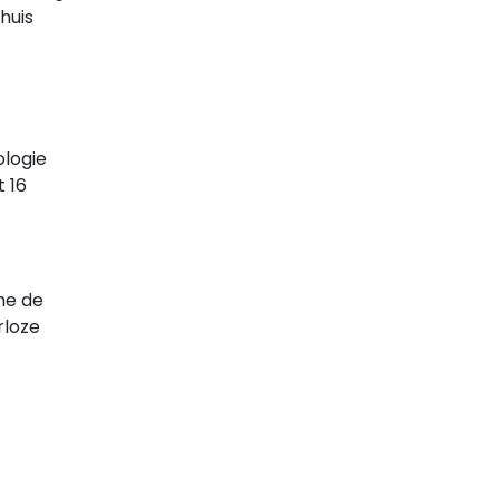
huis
ologie
 16
eme de
rloze