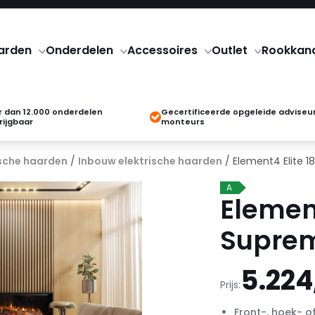
arden
Onderdelen
Accessoires
Outlet
Rookkan
 dan 12.000 onderdelen
Gecertificeerde opgeleide adviseu
rijgbaar
monteurs
ische haarden
/
Inbouw elektrische haarden
/ Element4 Elite 1
A
Element
Supre
5.224
Prijs:
Front-, hoek- of