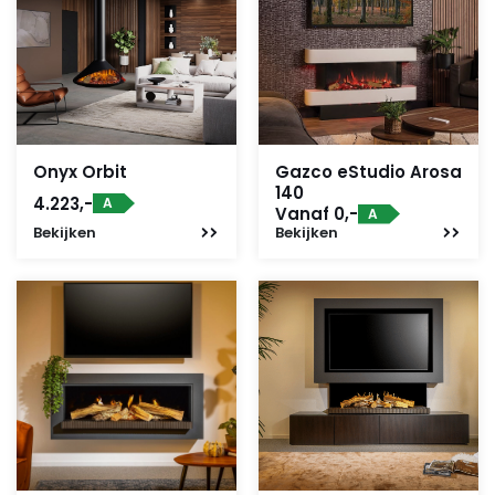
Onyx Orbit
Gazco eStudio Arosa
140
4.223,-
A
Vanaf 0,-
A
Bekijken
Bekijken