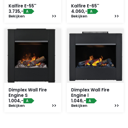
Kalfire E-55''
Kalfire E-65''
3.735,-
4.060,-
A
A
Bekijken
Bekijken
Dimplex Wall Fire
Dimplex Wall Fire
Engine S
Engine l
1.004,-
1.046,-
A
A
Bekijken
Bekijken