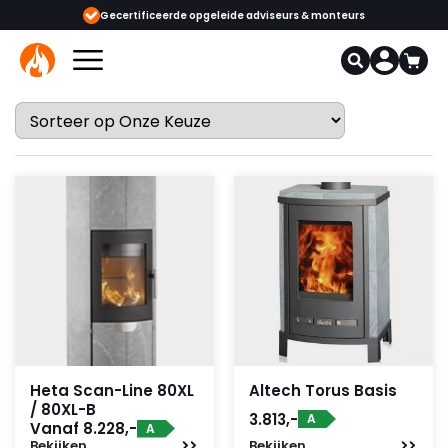
ijgbaar
Gecertificeerde opgeleide adviseurs & monteurs
1000+
Heta Scan-Line 80XL
Altech Torus Basis
/ 80XL-B
3.813,-
A
Vanaf 8.228,-
A
Bekijken
Bekijken