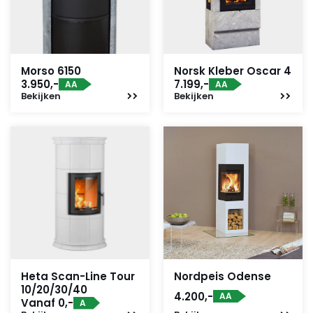
Morso 6150
Norsk Kleber Oscar 4
3.950,-
7.199,-
AA
AA
Bekijken
Bekijken
Heta Scan-Line Tour
Nordpeis Odense
10/20/30/40
4.200,-
AA
Vanaf 0,-
A