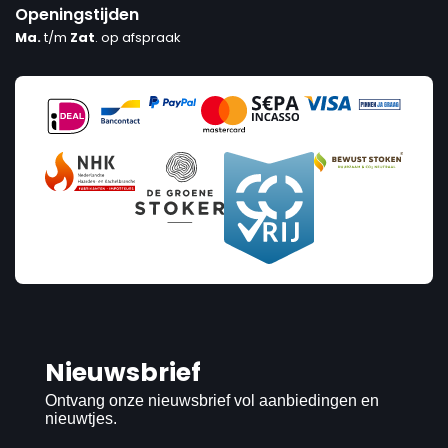
Openingstijden
Ma.
t/m
Zat
. op afspraak
Prijs
Nieuwsbrief
€1 795
€13 129
Ontvang onze nieuwsbrief vol aanbiedingen en
nieuwtjes.
1 795
13 129