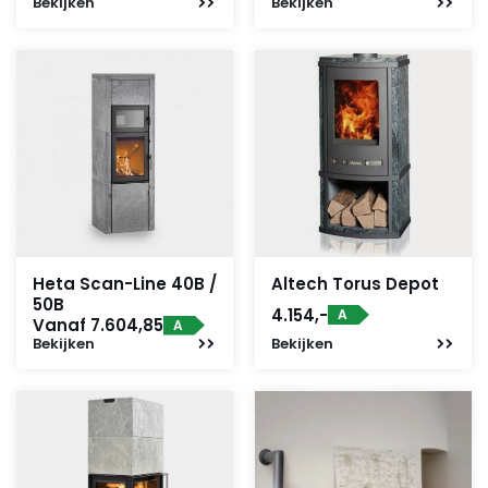
Bekijken
Bekijken
Heta Scan-Line 40B /
Altech Torus Depot
50B
4.154,-
A
Vanaf 7.604,85
A
Bekijken
Bekijken