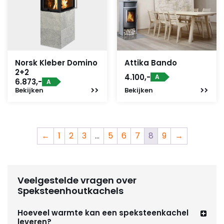
Norsk Kleber Domino
Attika Bando
2+2
4.100,-
A
6.873,-
A
Bekijken
Bekijken
←
1
2
3
…
5
6
7
8
9
→
Veelgestelde vragen over
Speksteenhoutkachels
Hoeveel warmte kan een speksteenkachel
leveren?