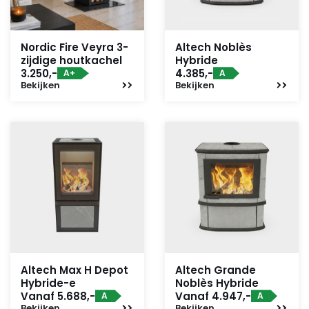
Nordic Fire Veyra 3-
Altech Noblès
zijdige houtkachel
Hybride
3.250,-
4.385,-
A+
A
Bekijken
Bekijken
Altech Max H Depot
Altech Grande
Hybride-e
Noblès Hybride
Vanaf 5.688,-
Vanaf 4.947,-
A
A
Bekijken
Bekijken