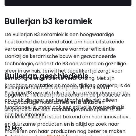
Bullerjan b3 keramiek
De Bullerjan B3 Keramiek is een hoogwaardige
houtkachel die bekend staat om haar uitstekende
verbranding en superieure warmte-efficiëntie.
Dankzij de keramische bouw en geavanceerde
technologie, creëert de B3 een warme en gezellige
sfeer in uw huis, terwijl het tegelijkertijd zorgt voor
Bullerjan geschiedenis
een schone en efficiënte verbranding. Met zijn
krachtige prestaties en mooie, tijdloze ontwerp, is de
Bullerjan is een Duits bedrijf dat in 1974 werd
Bullerjan B3 een uitstekende keuze voor degenen die
opgericht. Het bedrijf is bekend om de productie van
op zoek zijn naar een houtkachel die niet alleen
hoogwaardige houtkachels en is sindsdien
functioneel is, maar ook een stijlvolle toevoeging is
uitgegroeid tot een toonaangevende speler in de
aan hun interieur.
branche. Bullerjan staat bekend om haar innovatieve
en duurzame producten en is altijd op zoek naar
B3 Max
manieren om haar producten nog beter te maken.