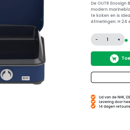
De OUTR Enosign Bl
modern marineblau
te koken en is id
Afmetingen: H 24 x
-
1
+
Toe
Lid van de NHK, D
Levering door hee
14 dagen retourr