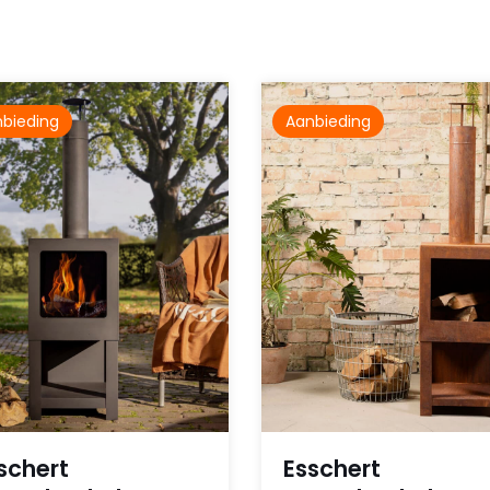
bieding
Aanbieding
schert
Esschert