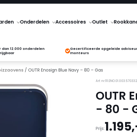
arden
Onderdelen
Accessoires
Outlet
Rookkan
 dan 12.000 onderdelen
Gecertificeerde opgeleide adviseu
rijgbaar
monteurs
pizzaovens
/ OUTR Enosign Blue Navy – 80 – Gas
Art nr:111.ENO.01.003.5703
OUTR E
- 80 - 
1.195,
Prijs: