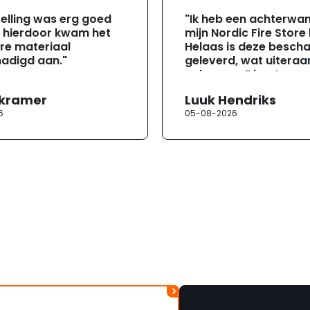
elling was erg goed
"Ik heb een achterwa
, hierdoor kwam het
mijn Nordic Fire Store
re materiaal
Helaas is deze besch
adigd aan."
geleverd, wat uiteraa
gebeuren. Direct na
ontvangst heb ik con
 kramer
Luuk Hendriks
opgenomen met de
6
05-08-2026
klantenservice. Helaa
verloopt de communi
erg moeizaam; tussen
mailwisselingen zit te
ongeveer een week. H
duurt de afhandeling
lang. Ik hoop dat dit spoedig
wordt opgelost en dat
korte termijn een nie
onbeschadigde acht
mag ontvangen."