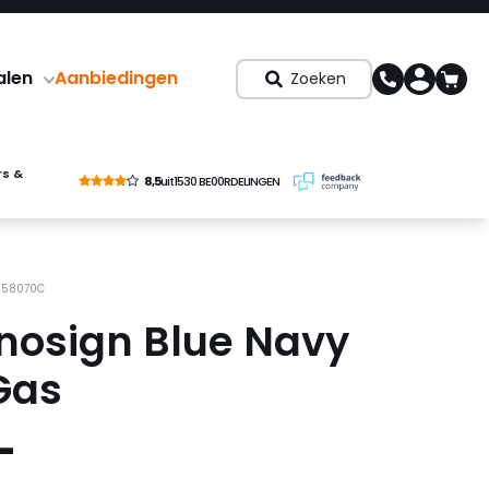
alen
Aanbiedingen
Zoeken
rs &
8,5
uit
1530 BE00RDELINGEN
3258070C
nosign Blue Navy
Gas
-