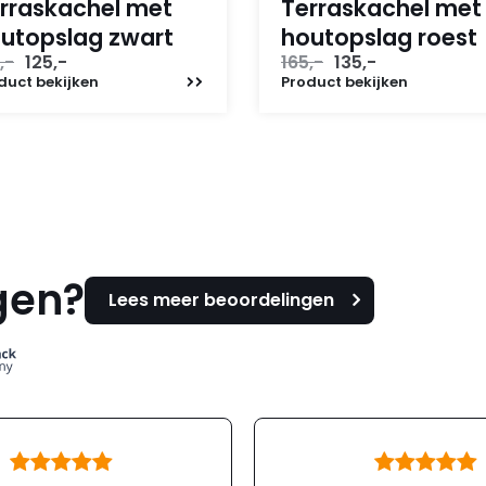
rraskachel met
Terraskachel met
utopslag zwart
houtopslag roest
Oorspronkelijke
Huidige
Oorspronkelijke
Huidige
,-
125,-
165,-
135,-
prijs
prijs
prijs
prijs
duct
bekijken
Product
bekijken
was:
is:
was:
is:
165,-.
125,-.
165,-.
135,-.
gen?
Lees meer beoordelingen