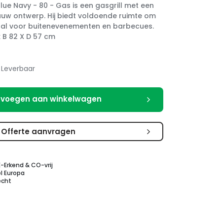
ue Navy - 80 - Gas is een gasgrill met een
w ontwerp. Hij biedt voldoende ruimte om
eaal voor buitenevenementen en barbecues.
 B 82 X D 57 cm
Leverbaar
voegen aan winkelwagen
Offerte aanvragen
E-Erkend & CO-vrij
l Europa
echt