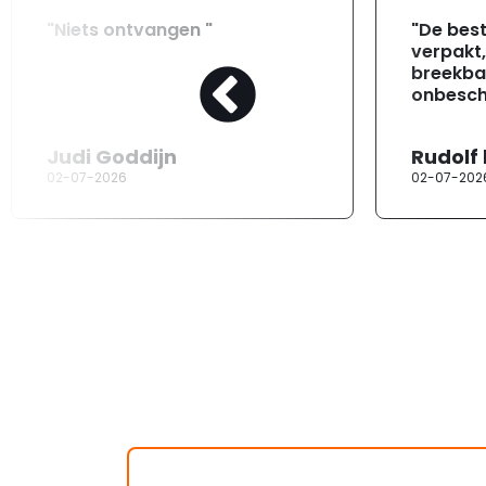
"Niets ontvangen "
"De best
verpakt
breekba
onbesch
Judi Goddijn
Rudolf
02-07-2026
02-07-202