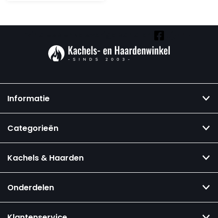
4.060,-.
2.850,-.
Vind ook onze overige kanalen:
Informatie
Categorieën
Kachels & Haarden
Onderdelen
Klantenservice