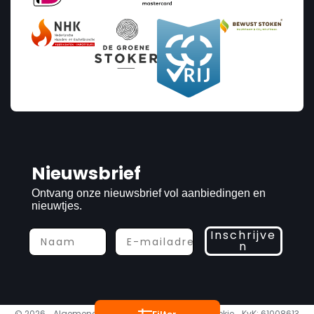
Nieuwsbrief
Ontvang onze nieuwsbrief vol aanbiedingen en
nieuwtjes.
Inschrijve
n
Prijs
€0
€18 770
© 2026
Algemene voorwaarden
Privacy & cookie
KvK: 61008613