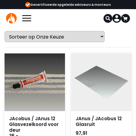
Gecertificeerde opgeleide adviseurs & monteurs
1000+ kachels en 
JAcobus / JAnus 12
JAnus / JAcobus 12
Glasvezelkoord voor
Glasruit
deur
97,91
35,-