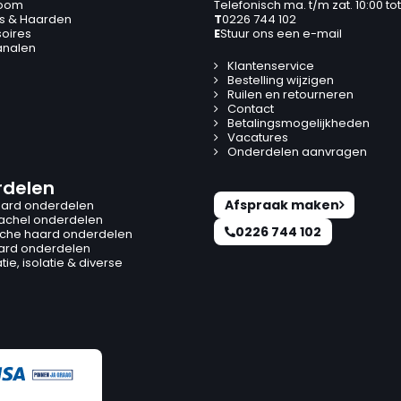
oom
Telefonisch ma. t/m zat. 10:00 tot
s & Haarden
T
0226 744 102
oires
E
Stuur ons een e-mail
analen
Klantenservice
Bestelling wijzigen
Ruilen en retourneren
Contact
Betalingsmogelijkheden
Vacatures
Onderdelen aanvragen
delen
Afspraak maken
ard onderdelen
kachel onderdelen
0226 744 102
ische haard onderdelen
ard onderdelen
ie, isolatie & diverse