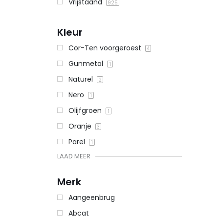
Vrijstaand
925
Kleur
Cor-Ten voorgeroest
4
Gunmetal
1
Naturel
2
Nero
1
Olijfgroen
1
Oranje
3
Parel
1
LAAD MEER
Merk
Aangeenbrug
Abcat