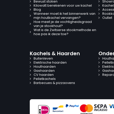
Bewust stoken
Showr
Kilowatt berekenen voor uw kachel
Kachel
Blog
Access
Wanneer moet ik het binnenwerk van
Rookk
mijn houtkachel vervangen?
Outlet
Hoe meet je de vochtigheidsgraad
van je stookhout?
Wat is de Zwitserse stookmethode en
hoe pas ik deze toe?
Kachels & Haarden
Onder
Buitenleven
Houtha
Elektrische haarden
Pellet
Houthaarden
Elektr
Gashaarden
Gasha
CV haarden
Reparat
Pelletkachels
Barbecues & pizzaovens