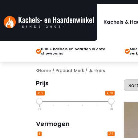
Kachels & Ha
1000+ kachels en haarden in onze
Meer
showrooms
verk
Home
/ Product Merk / Junkers
Prijs
€77
€78
77
78
Vermogen
1
24