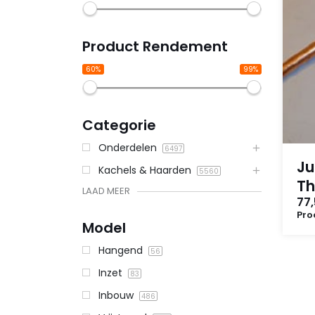
Product Rendement
60%
99%
Categorie
Onderdelen
6497
Ju
Kachels & Haarden
5560
Th
LAAD MEER
77
Pro
Model
Hangend
56
Inzet
83
Inbouw
486