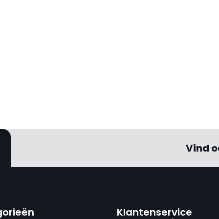
Vind o
orieën
Klantenservice