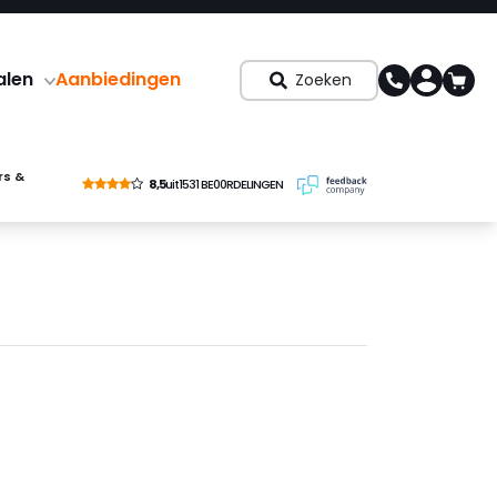
alen
Aanbiedingen
Zoeken
rs &
8,5
uit
1531 BE00RDELINGEN