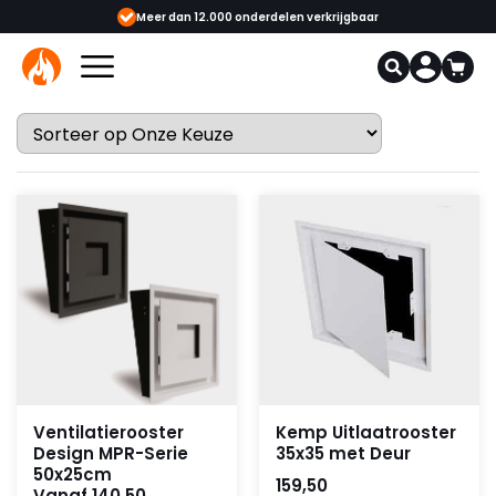
showrooms
Meer dan 12.000 onderdelen verkrijgbaar
Gecerti
Ventilatierooster
Kemp Uitlaatrooster
Design MPR-Serie
35x35 met Deur
50x25cm
159,50
Vanaf 140,50