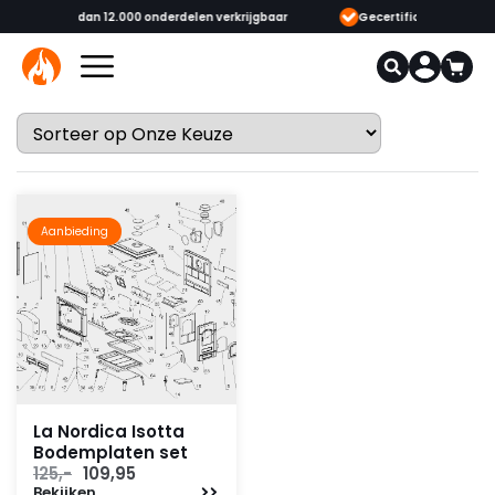
n 12.000 onderdelen verkrijgbaar
Gecertificeerde opgeleide adviseurs
Aanbieding
La Nordica Isotta
Bodemplaten set
Oorspronkelijke
Huidige
125,-
109,95
Bekijken
prijs
prijs