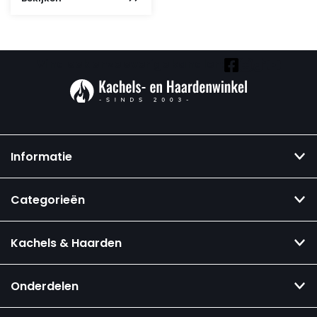
was:
is:
125,-.
109,95.
Vind ook onze overige kanalen:
Informatie
Categorieën
Kachels & Haarden
Onderdelen