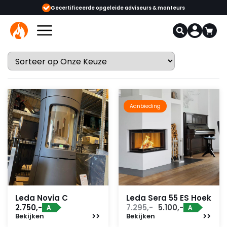
ijgbaar
Gecertificeerde opgeleide adviseurs & monteurs
1000+
Aanbieding
Leda Novia C
Leda Sera 55 ES Hoek
Oorspronkelijke
Huidige
2.750,-
7.295,-
5.100,-
A
A
Bekijken
Bekijken
prijs
prijs
was:
is: