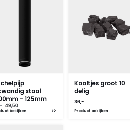
chelpijp
Kooltjes groot 10
kwandig staal
delig
000mm - 125mm
36,-
Oorspronkelijke
Huidige
-
49,50
prijs
prijs
duct
bekijken
Product
bekijken
was:
is:
66,-.
49,50.