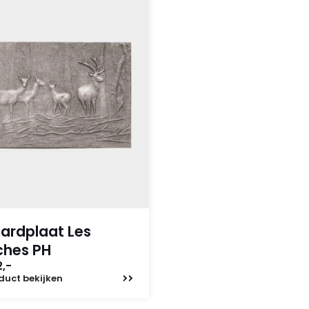
ardplaat Les
ches PH
,-
duct
bekijken