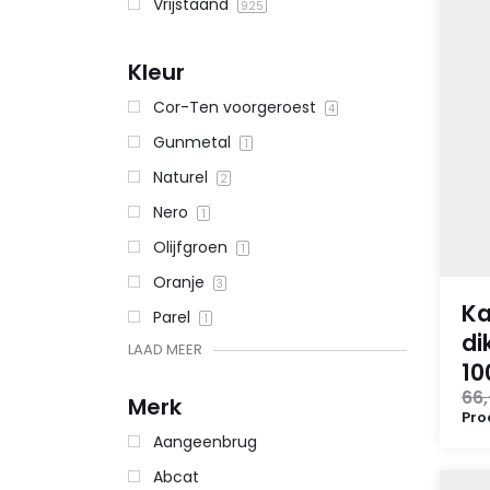
Vrijstaand
925
Kleur
Cor-Ten voorgeroest
4
Gunmetal
1
Naturel
2
Nero
1
Olijfgroen
1
Oranje
3
Ka
Parel
1
di
LAAD MEER
1
66,
Merk
Pro
Aangeenbrug
Abcat