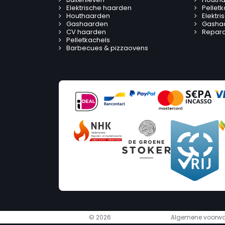
Elektrische haarden
Pellet
Houthaarden
Elektr
Gashaarden
Gasha
CV haarden
Reparat
Pelletkachels
Barbecues & pizzaovens
© 2026
Algemene voorw