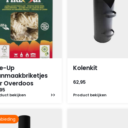
re-Up
Kolenkit
nmaakbriketjes
62,95
r Overdoos
,95
duct
bekijken
Product
bekijken
bieding