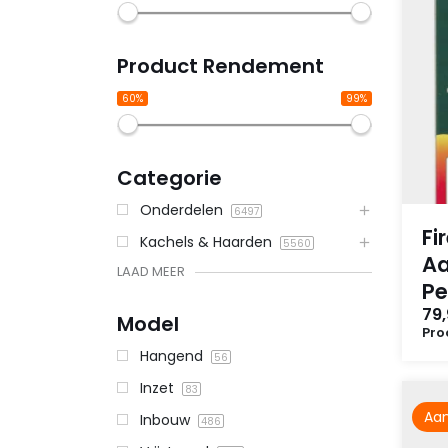
Product Rendement
60%
99%
Categorie
Onderdelen
6497
Fi
Kachels & Haarden
5560
Aa
LAAD MEER
Pe
79
Model
Pro
Hangend
56
Inzet
83
Aan
Inbouw
486