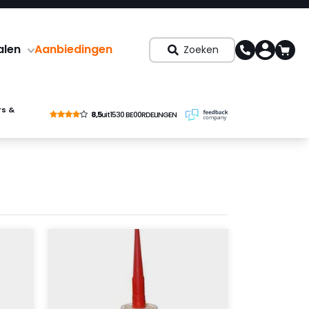
alen
Aanbiedingen
Zoeken
rs &
8,5
uit
1530 BE00RDELINGEN