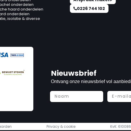
kachel onderdelen
0226 744 102
ische haard onderdelen
ard onderdelen
ie, isolatie & diverse
Nieuwsbrief
Ontvang onze nieuwsbrief vol aanbied
aarden
Privacy & cookie
KvK: 610086