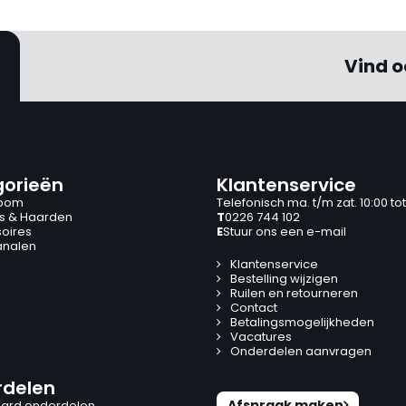
Vind o
orieën
Klantenservice
oom
Telefonisch ma. t/m zat. 10:00 tot
s & Haarden
T
0226 744 102
oires
E
Stuur ons een e-mail
analen
Klantenservice
Bestelling wijzigen
Ruilen en retourneren
Contact
Betalingsmogelijkheden
Vacatures
Onderdelen aanvragen
delen
Afspraak maken
ard onderdelen