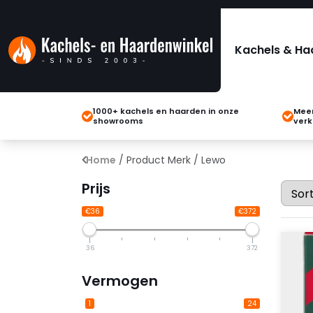
Kachels & Ha
1000+ kachels en haarden in onze
Meer
showrooms
verk
Home
/ Product Merk / Lewo
Prijs
€36
€372
36
372
Vermogen
1
24