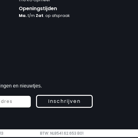
Openingstijden
Ma.
t/m
Zat
. op afspraak
ingen en nieuwtjes.
Inschrijven
13
BTW: NL8541.62.653 B01