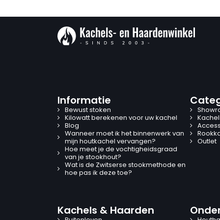
Informatie
Categ
Bewust stoken
Showr
Kilowatt berekenen voor uw kachel
Kachel
Blog
Access
Wanneer moet ik het binnenwerk van
Rookk
mijn houtkachel vervangen?
Outlet
Hoe meet je de vochtigheidsgraad
van je stookhout?
Wat is de Zwitserse stookmethode en
hoe pas ik deze toe?
Kachels & Haarden
Onder
Buitenleven
Houtha