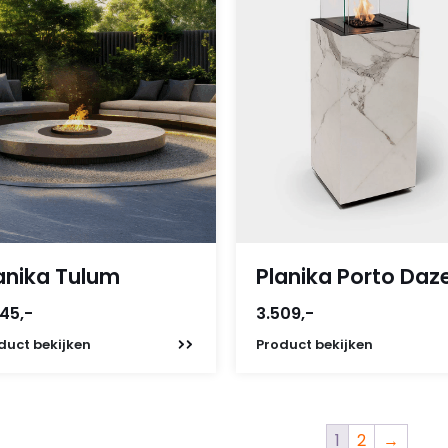
anika Tulum
Planika Porto Daz
45,-
3.509,-
duct
bekijken
Product
bekijken
1
2
→