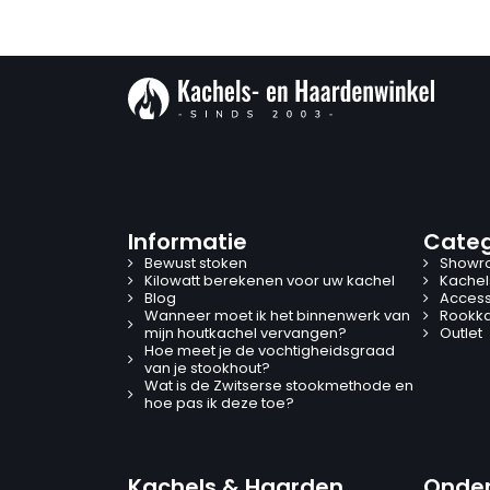
Informatie
Categ
Bewust stoken
Showr
Kilowatt berekenen voor uw kachel
Kachel
Blog
Access
Wanneer moet ik het binnenwerk van
Rookk
mijn houtkachel vervangen?
Outlet
Hoe meet je de vochtigheidsgraad
van je stookhout?
Wat is de Zwitserse stookmethode en
hoe pas ik deze toe?
Kachels & Haarden
Onder