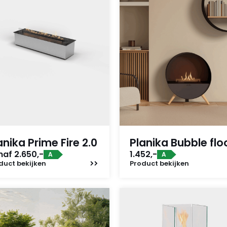
anika Prime Fire 2.0
Planika Bubble flo
af 2.650,-
1.452,-
A
A
duct
bekijken
Product
bekijken