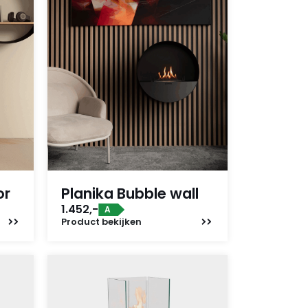
or
Planika Bubble wall
1.452,-
A
Product
bekijken