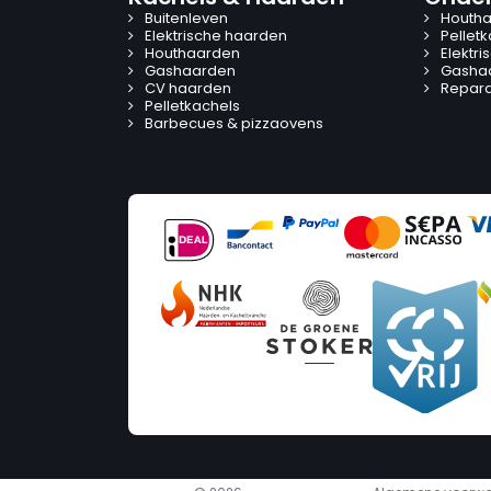
Buitenleven
Houtha
Elektrische haarden
Pellet
Houthaarden
Elektr
Gashaarden
Gasha
CV haarden
Reparat
Pelletkachels
Barbecues & pizzaovens