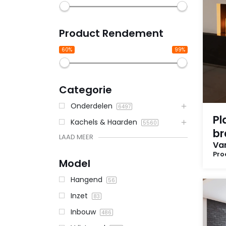
Product Rendement
60%
99%
Categorie
Onderdelen
6497
Pl
Kachels & Haarden
5560
br
LAAD MEER
Va
Pro
Model
Hangend
56
Inzet
83
Inbouw
486