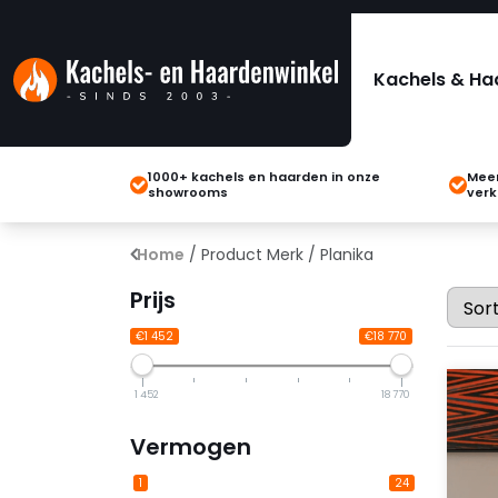
Kachels & Ha
1000+ kachels en haarden in onze
Meer
showrooms
verk
Home
/ Product Merk / Planika
Prijs
€1 452
€18 770
1 452
18 770
Vermogen
1
24