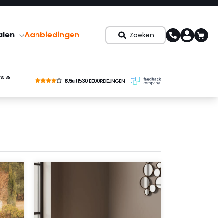
alen
Aanbiedingen
Zoeken
rs &
8,5
uit
1530 BE00RDELINGEN