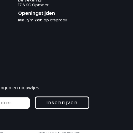
De Veken 121
1716 KG Opmeer
Openingstijden
Ma.
t/m
Zat
. op afspraak
ingen en nieuwtjes.
Inschrijven