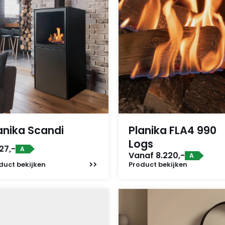
anika Scandi
Planika FLA4 990
Logs
27,-
A
Vanaf 8.220,-
A
duct
bekijken
Product
bekijken