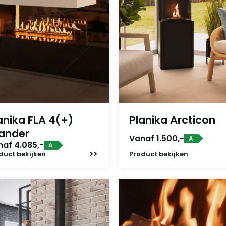
anika FLA 4(+)
Planika Arcticon
ander
Vanaf 1.500,-
A
naf 4.085,-
A
duct
bekijken
Product
bekijken