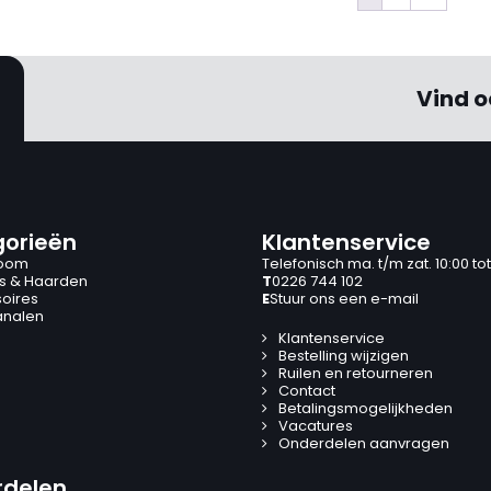
Vind o
orieën
Klantenservice
oom
Telefonisch ma. t/m zat. 10:00 tot
s & Haarden
T
0226 744 102
oires
E
Stuur ons een e-mail
analen
Klantenservice
Bestelling wijzigen
Ruilen en retourneren
Contact
Betalingsmogelijkheden
Vacatures
Onderdelen aanvragen
delen