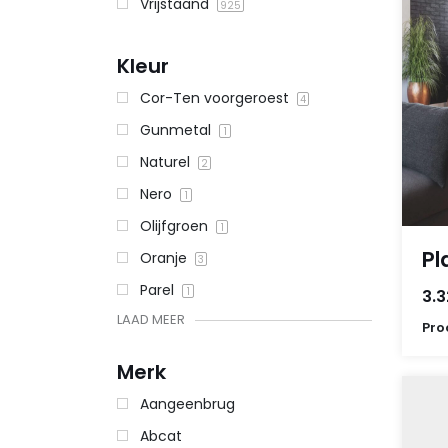
Vrijstaand
925
Kleur
Cor-Ten voorgeroest
4
Gunmetal
1
Naturel
2
Nero
1
Olijfgroen
1
Pl
Oranje
3
Parel
1
3.3
LAAD MEER
Pro
Merk
Aangeenbrug
Abcat