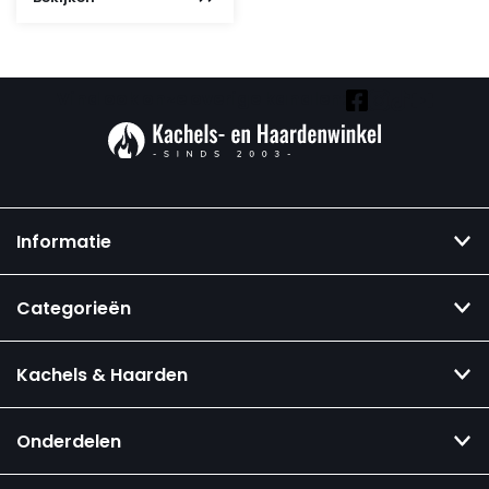
was:
is:
16.700,-.
5.495,-.
Vind ook onze overige kanalen:
Informatie
Categorieën
Kachels & Haarden
Onderdelen