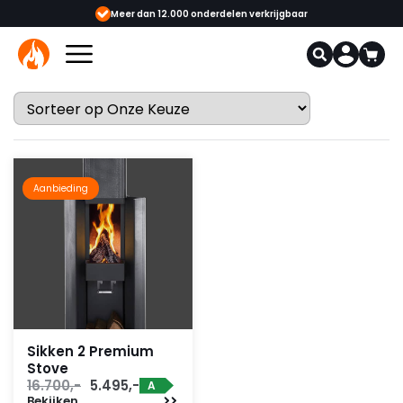
showrooms
Meer dan 12.000 onderdelen verkrijgbaar
Gecerti
Aanbieding
Sikken 2 Premium
Stove
Oorspronkelijke
Huidige
16.700,-
5.495,-
A
Bekijken
prijs
prijs