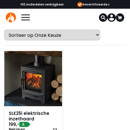
onderdelen verkrijgbaar
Gecertificeerde opgeleide adviseurs & monteu
SLE25i elektrische
inzethaard
199,-
A
Bekijken