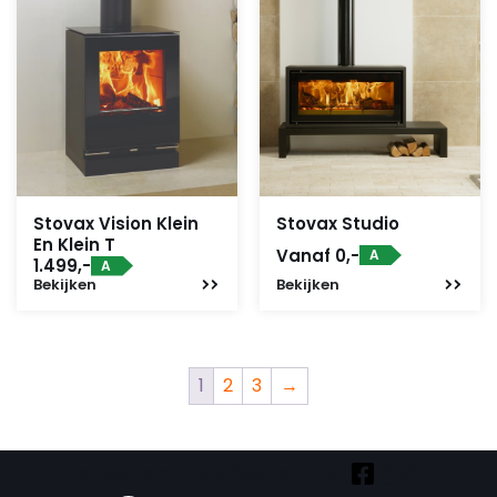
Stovax Vision Klein
Stovax Studio
En Klein T
Vanaf 0,-
A
1.499,-
A
Bekijken
Bekijken
1
2
3
→
Vind ook onze overige kanalen: