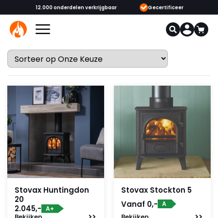
erkrijgbaar
Gecertificeerde opgeleide adviseurs & monteurs
10
Stovax Huntingdon
Stovax Stockton 5
20
Vanaf 0,-
A
2.045,-
A+
Bekijken
Bekijken