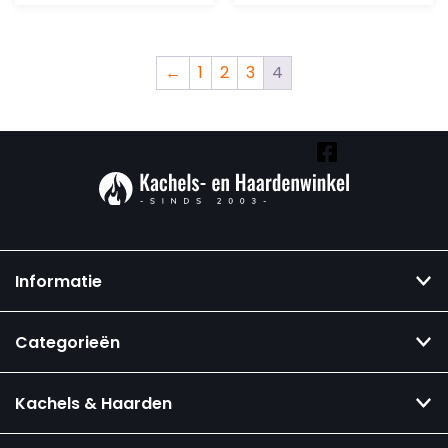
←
1
2
3
4
Vind ook onze overige kanalen:
Informatie
Categorieën
Kachels & Haarden