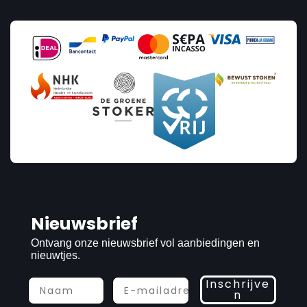
Nieuwsbrief
Prijs
Ontvang onze nieuwsbrief vol aanbiedingen en
nieuwtjes.
€9
€819
Inschrijve
n
9
819