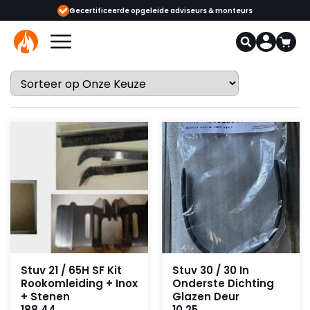
ijgbaar
Gecertificeerde opgeleide adviseurs & monteurs
1000+
Stuv 21 / 65H SF Kit
Stuv 30 / 30 In
Rookomleiding + Inox
Onderste Dichting
+ Stenen
Glazen Deur
188,44
10,25