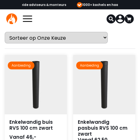
de adviseurs & monteurs
1000+ kachels en haarden in onze showrooms
Aanbieding
Aanbieding
Enkelwandig buis
Enkelwandig
RVS 100 cm zwart
pasbuis RVS 100 cm
zwart
Vanaf 46,-
Vanaf 62,50