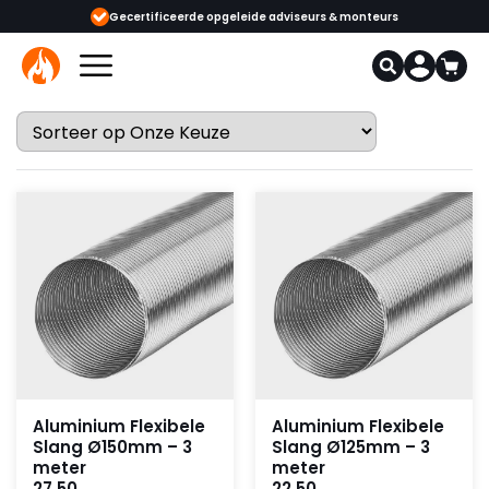
ijgbaar
Gecertificeerde opgeleide adviseurs & monteurs
1000+
Aluminium Flexibele
Aluminium Flexibele
Slang Ø150mm – 3
Slang Ø125mm – 3
meter
meter
27,50
22,50