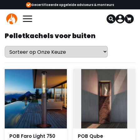
ijgbaar
Gecertificeerde opgeleide adviseurs & monteurs
1000+
Pelletkachels voor buiten
POB Faro Light 750
POB Qube