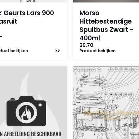
k Geurts Lars 900
Morso
asruit
Hittebestendige
Spuitbus Zwart -
-
400ml
29,70
duct
bekijken
Product
bekijken