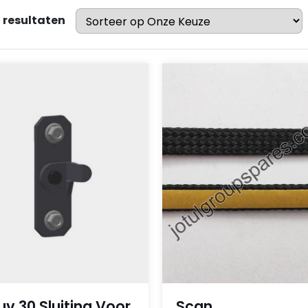
 resultaten
uv 30 Sluiting Voor
Scan