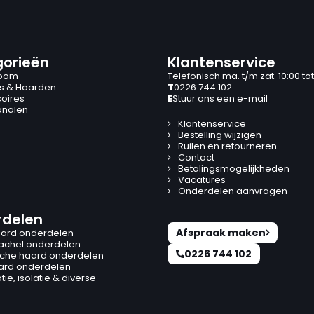
orieën
Klantenservice
oom
Telefonisch ma. t/m zat. 10:00 tot
s & Haarden
T
0226 744 102
oires
E
Stuur ons een e-mail
analen
Klantenservice
Bestelling wijzigen
Ruilen en retourneren
Contact
Betalingsmogelijkheden
Vacatures
Onderdelen aanvragen
delen
Afspraak maken
ard onderdelen
kachel onderdelen
0226 744 102
ische haard onderdelen
ard onderdelen
ie, isolatie & diverse