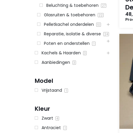
Beluchting & toebehoren
De
27
48,
Glasruiten & toebehoren
22
Pro
Pelletkachel onderdelen
10
Reparatie, isolatie & diverse
24
Poten en onderstellen
1
Kachels & Haarden
3
Aanbiedingen
3
Model
Vrijstaand
1
Kleur
Zwart
4
Antraciet
1