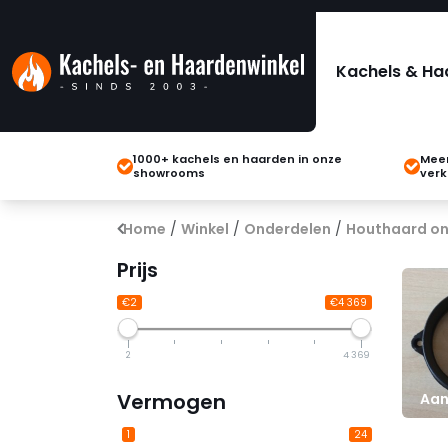
Kachels & Ha
1000+ kachels en haarden in onze
Meer
showrooms
verk
Home
/
Winkel
/
Onderdelen
/
Houthaard on
Prijs
€2
€4 369
2
4 369
Vermogen
Aan
1
24