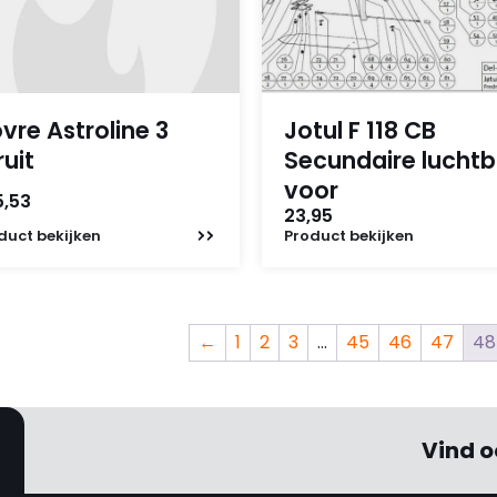
vre Astroline 3
Jotul F 118 CB
ruit
Secundaire luchtb
voor
5,53
23,95
duct
bekijken
Product
bekijken
←
1
2
3
…
45
46
47
48
Vind o