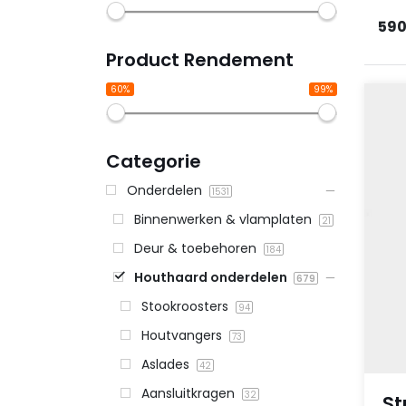
590
Product Rendement
60%
99%
Categorie
Onderdelen
1531
Binnenwerken & vlamplaten
21
Deur & toebehoren
184
Houthaard onderdelen
679
Stookroosters
94
Houtvangers
73
Aslades
42
Aansluitkragen
32
St