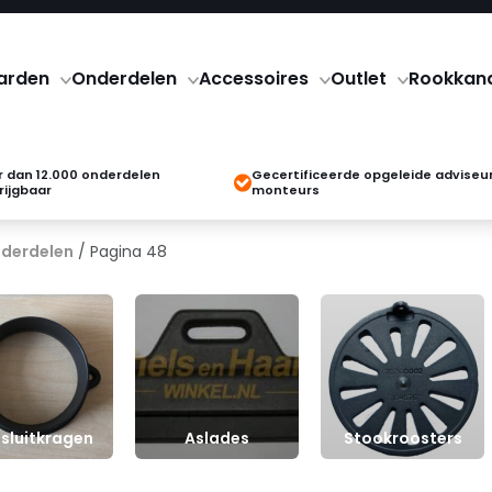
arden
Onderdelen
Accessoires
Outlet
Rookkan
 dan 12.000 onderdelen
Gecertificeerde opgeleide adviseu
rijgbaar
monteurs
derdelen
/ Pagina 48
sluitkragen
Aslades
Stookroosters