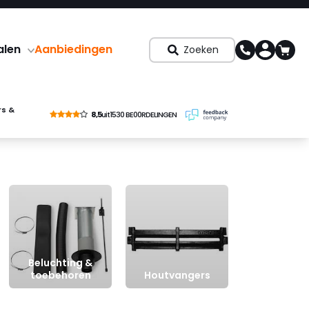
alen
Aanbiedingen
Zoeken
rs &
8,5
uit
1530 BE00RDELINGEN
Beluchting &
toebehoren
Houtvangers