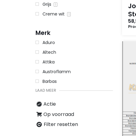
Grijs
Jo
1
St
Creme wit
1
58
Pro
Merk
Aduro
Altech
Attika
Austroflamm
Barbas
LAAD MEER
Actie
Op voorraad
Filter resetten