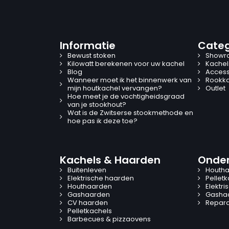
Informatie
Categ
Bewust stoken
Showr
Kilowatt berekenen voor uw kachel
Kachel
Blog
Access
Wanneer moet ik het binnenwerk van
Rookk
mijn houtkachel vervangen?
Outlet
Hoe meet je de vochtigheidsgraad
van je stookhout?
Wat is de Zwitserse stookmethode en
hoe pas ik deze toe?
Kachels & Haarden
Onder
Buitenleven
Houtha
Elektrische haarden
Pellet
Houthaarden
Elektr
Gashaarden
Gasha
CV haarden
Reparat
Pelletkachels
Barbecues & pizzaovens