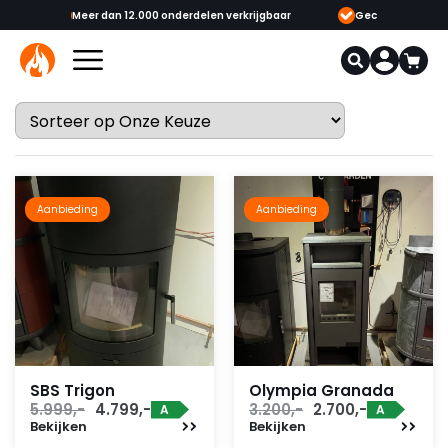
 12.000 onderdelen verkrijgbaar
Gecertificeerde opgeleide adviseurs &
Aanbieding
Aanbieding
SBS Trigon
Olympia Granada
Oorspronkelijke
Huidige
Oorspronkelijke
Huidige
5.999,-
4.799,-
3.200,-
2.700,-
A
A
Bekijken
prijs
prijs
Bekijken
prijs
prijs
was:
is:
was:
is: