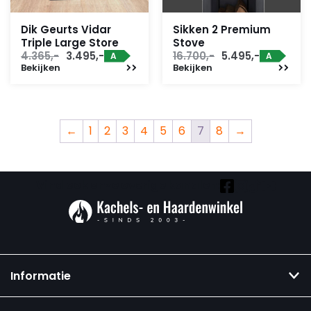
Dik Geurts Vidar
Sikken 2 Premium
Triple Large Store
Stove
Oorspronkelijke
Huidige
Oorspronkelijke
Huidige
4.365,-
3.495,-
16.700,-
5.495,-
A
A
Bekijken
prijs
prijs
Bekijken
prijs
prijs
was:
is:
was:
is:
4.365,-.
3.495,-.
16.700,-.
5.495,-.
←
1
2
3
4
5
6
7
8
→
Vind ook onze overige kanalen:
Informatie