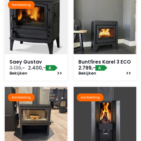
Aanbieding
Saey Gustav
Buntfires Karel 3 ECO
Oorspronkelijke
Huidige
3.139,-
2.400,-
2.799,-
A
A
Bekijken
prijs
prijs
Bekijken
was:
is:
3.139,-.
2.400,-.
Aanbieding
Aanbieding