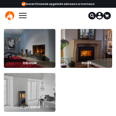
ertificeerde opgeleide adviseurs & monteurs
1000+ kachels en haarden i
Inbouw
Inzet
Vrijstaand