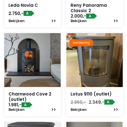
Leda Novia C
Reny Panorama
Classic 2
2.750,-
A
2.000,-
A
Bekijken
Bekijken
Aanbieding
Charnwood Cove 2
Lotus 9110 (outlet)
(outlet)
Oorspronkelijke
Huidige
2.950,-
2.349,-
A
1.981,-
A
prijs
prijs
Bekijken
Bekijken
was:
is:
2.950,-.
2.349,-.