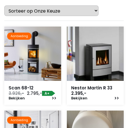
Aanbieding
Scan 68-12
Nestor Martin R 33
Oorspronkelijke
Huidige
3.926,-
2.795,-
2.395,-
A+
Bekijken
prijs
prijs
Bekijken
was:
is:
3.926,-.
2.795,-.
Aanbieding