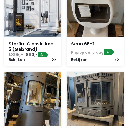
Starfire Classic Iron
Scan 66-2
5 (Gebrand)
A
Prijs op aanvraag
Oorspronkelijke
Huidige
1.895,-
890,-
A
Bekijken
prijs
prijs
Bekijken
was:
is:
1.895,-.
890,-.