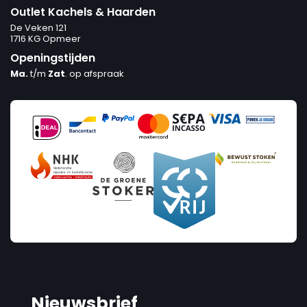
Outlet Kachels & Haarden
De Veken 121
1716 KG Opmeer
Openingstijden
Ma.
t/m
Zat
. op afspraak
Prijs
Nieuwsbrief
€890
€7 500