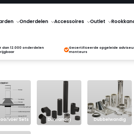
arden
Onderdelen
Accessoires
Outlet
Rookkan
 dan 12.000 onderdelen
Gecertificeerde opgeleide adviseu
rijgbaar
monteurs
oorvoer Sets
Dikwandig
Dubbelwandig