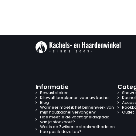
Informatie
Categ
Bewust stoken
Showr
Kilowatt berekenen voor uw kachel
Kachel
Blog
Access
Wanneer moet ik het binnenwerk van
Rookk
mijn houtkachel vervangen?
Outlet
Hoe meet je de vochtigheidsgraad
van je stookhout?
Wat is de Zwitserse stookmethode en
hoe pas ik deze toe?