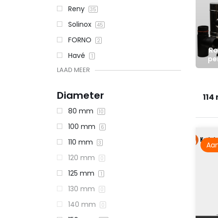
Reny
35
Solinox
45
FORNO
2
Ro
Havé
1
pe
LAAD MEER
Diameter
114
80 mm
10
100 mm
6
110 mm
3
Aan
120 mm
0
125 mm
1
130 mm
0
140 mm
0