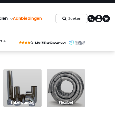
alen
Aanbiedingen
Zoeken
rs &
8,5
uit
1531 BE00RDELINGEN
Enkelwandig
Flexibel