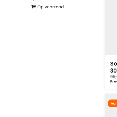
Op voorraad
So
30
95
Pro
Aan