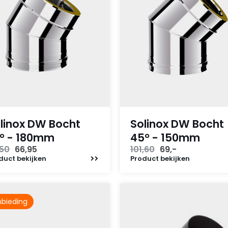
linox DW Bocht
Solinox DW Bocht
° - 180mm
45° - 150mm
Oorspronkelijke
Huidige
Oorspronkelijke
Huidige
,50
66,95
101,60
69,-
prijs
prijs
prijs
prijs
duct
bekijken
Product
bekijken
was:
is:
was:
is:
95,50.
66,95.
101,60.
69,-.
bieding