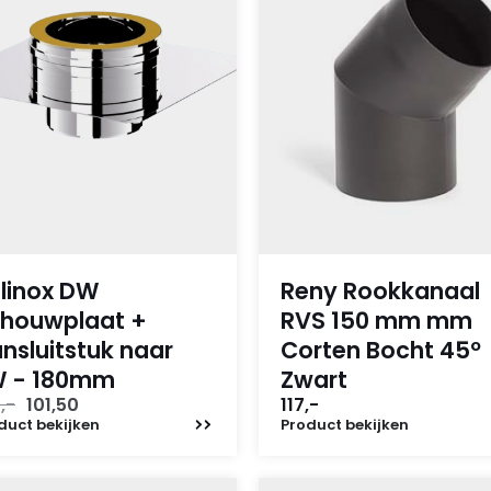
linox DW
Reny Rookkanaal
houwplaat +
RVS 150 mm mm
nsluitstuk naar
Corten Bocht 45º
W - 180mm
Zwart
Oorspronkelijke
Huidige
,-
101,50
117,-
prijs
prijs
duct
bekijken
Product
bekijken
was:
is:
145,-.
101,50.