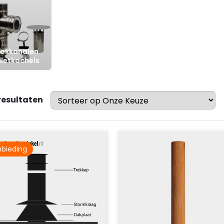
okkanalen
lletkachels
 resultaten
bieding