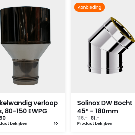
Aanbieding
kelwandig verloop
Solinox DW Bocht
s, 80-150 EWPG
45° - 180mm
Oorspronkelijke
Huidige
,50
116,-
81,-
prijs
prijs
duct
bekijken
Product
bekijken
was:
is: