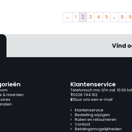
116,-.
81,-.
←
1
2
3
4
5
…
8
9
Vind o
orieën
Klantenservice
oom
Telefonisch ma. t/m zat. 10:00 tot
s & Haarden
T
0226 744 102
oires
E
Stuur ons een e-mail
analen
Klantenservice
Bestelling wijzigen
Ruilen en retourneren
Contact
Betalingsmogelijkheden