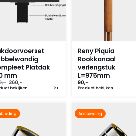
kdoorvoerset
Reny Piquia
bbelwandig
Rookkanaal
mpleet Platdak
verlengstuk
50 mm
L=975mm
Oorspronkelijke
Huidige
0,-
360,-
90,-
prijs
prijs
duct
bekijken
Product
bekijken
was:
is:
500,-.
360,-.
bieding
Aanbieding