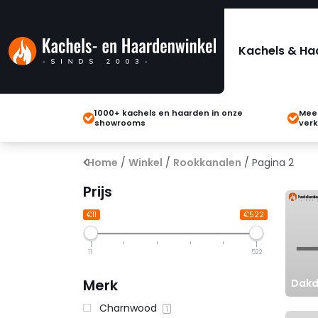
Kachels & Ha
1000+ kachels en haarden in onze
Meer
showrooms
verk
Home
/
Winkel
/
Rookkanalen
/ Pagina 2
Prijs
€11
€522
11
522
Merk
Dakd
Charnwood
1