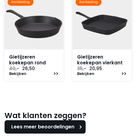
Aanbieding
Aanbieding
Gietijzeren
Gietijzeren
koekepan rond
koekepan vierkant
Oorspronkelijke
Huidige
Oorspronkelijke
Huidige
40,-
26,50
35,-
20,95
Bekijken
prijs
prijs
Bekijken
prijs
prijs
was:
is:
was:
is:
40,-.
26,50.
35,-.
20,95.
Wat klanten zeggen?
Lees meer beoordelingen