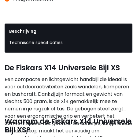
Beschrijving
Technische specificaties
De Fiskars X14 Universele Bijl XS
Een compacte en lichtgewicht handbijl die ideaal is
voor outdooractiviteiten zoals wandelen, kamperen
en bushcraft. Dankzij zijn formaat en gewicht van
slechts 500 gram, is de X14 gemakkelijk mee te
nemen in je rugzak of tas. De gebogen steel zorgt
voor een ergonomische grip en verbetert het
Waarom de Fiskars X14 Universele
comfort tijdens het gebruik. De scherpe, lange snede
Bijl XS?
van de bijlkop maakt het eenvoudig om