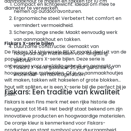
aanmaakhout te maken en takken tot 10 cm
Compact en lichtgewicht: Ideaal om mee te
diameter te verwerken.
nemen op outdooravonturen.
Ergonomische steel: Verbetert het comfort en
vermindert vermoeidheid.
Scherpe, lange snede: Maakt eenvoudig werk
van aanmaakhout en takken.
Fiskars X-serie bijlen
Duurzame constructie: Gemaakt van
De Fiskars X14 Universele Bijl XS maakt deel uit van de
hoogwaardige materialen voor langdurig
populaire Fiskars X-serie bijlen. Deze serie is
gebruik.
ontworpen voor veelzijdig gebruik en gemaakt van
Fiskars X-serie garantie: 25 jaar garantie op
hoogwaardige materialen. Of je nu aanmaakhoutjes
materiaal- en fabricagefouten.
wilt maken, takken wilt hakselen of grote blokken
hout wilt splijten, er is een X-serie bijl die perfect bij je
Fiskars: Een traditie van kwaliteit
past.
Fiskars is een Fins merk met een rijke historie die
teruggaat tot 1649. Het bedrijf staat bekend om zijn
innovatieve producten en hoogwaardige materialen.
De oranje kleur is kenmerkend voor Fiskars-
producten en staat symbool voor duurzaamheid,