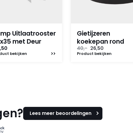
mp Uitlaatrooster
Gietijzeren
x35 met Deur
koekepan rond
Oorspronkelijke
Huidige
,50
40,-
26,50
prijs
prijs
duct
bekijken
Product
bekijken
was:
is:
40,-.
26,50.
gen?
Lees meer beoordelingen