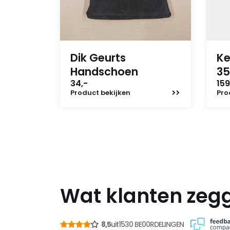
Dik Geurts
Ke
Handschoen
35
34,-
159
Product
bekijken
Pro
Wat klanten zeg
8,5
uit
1530 BE00RDELINGEN