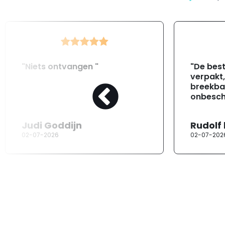
"Niets ontvangen "
"De best
verpakt
breekba
onbesch
Judi Goddijn
Rudolf
02-07-2026
02-07-202