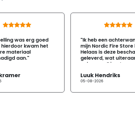
elling was erg goed
"Ik heb een achterwa
, hierdoor kwam het
mijn Nordic Fire Store
re materiaal
Helaas is deze besch
adigd aan."
geleverd, wat uiteraa
gebeuren. Direct na
ontvangst heb ik con
 kramer
Luuk Hendriks
opgenomen met de
6
05-08-2026
klantenservice. Helaa
verloopt de communi
erg moeizaam; tussen
mailwisselingen zit te
ongeveer een week. H
duurt de afhandeling
lang. Ik hoop dat dit spoedig
wordt opgelost en dat
korte termijn een nie