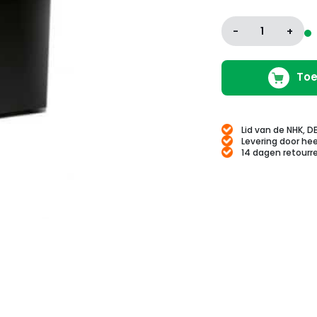
-
1
+
Toe
Lid van de NHK, D
Levering door hee
14 dagen retourr