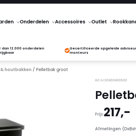
arden
Onderdelen
Accessoires
Outlet
Rookkan
 dan 12.000 onderdelen
Gecertificeerde opgeleide adviseu
rijgbaar
monteurs
& houtbakken
/ Pelletbak groot
Art nr:00400400503
Pelletb
217,-
Prijs:
Afmetingen (DxBx