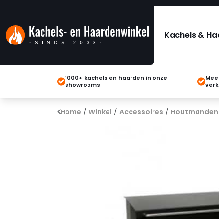
Kachels & Ha
1000+ kachels en haarden in onze
Meer
showrooms
verk
Home
/
Winkel
/
Accessoires
/
Houtmanden 