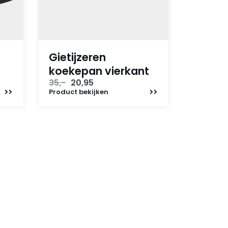
Gietijzeren
koekepan vierkant
Oorspronkelijke
Huidige
35,-
20,95
prijs
prijs
Product
bekijken
was:
is:
35,-.
20,95.