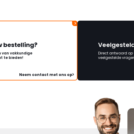
onbeschadigde acht
mag ontvangen."
w bestelling?
Veelgestel
 van vakkundige
Direct antwoord op
t te bieden!
veelgestelde vragen 
Neem contact met ons op