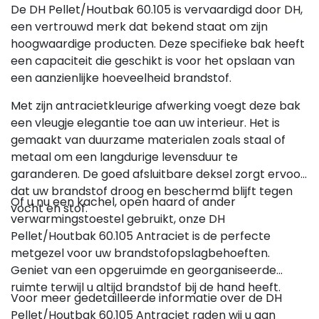
De DH Pellet/Houtbak 60.105 is vervaardigd door DH,
een vertrouwd merk dat bekend staat om zijn
hoogwaardige producten. Deze specifieke bak heeft
een capaciteit die geschikt is voor het opslaan van
een aanzienlijke hoeveelheid brandstof.
Met zijn antracietkleurige afwerking voegt deze bak
een vleugje elegantie toe aan uw interieur. Het is
gemaakt van duurzame materialen zoals staal of
metaal om een langdurige levensduur te
garanderen. De goed afsluitbare deksel zorgt ervoor
dat uw brandstof droog en beschermd blijft tegen
Of u nu een kachel, open haard of ander
vocht en stof.
verwarmingstoestel gebruikt, onze DH
Pellet/Houtbak 60.105 Antraciet is de perfecte
metgezel voor uw brandstofopslagbehoeften.
Geniet van een opgeruimde en georganiseerde
ruimte terwijl u altijd brandstof bij de hand heeft.
Voor meer gedetailleerde informatie over de DH
Pellet/Houtbak 60.105 Antraciet raden wij u aan