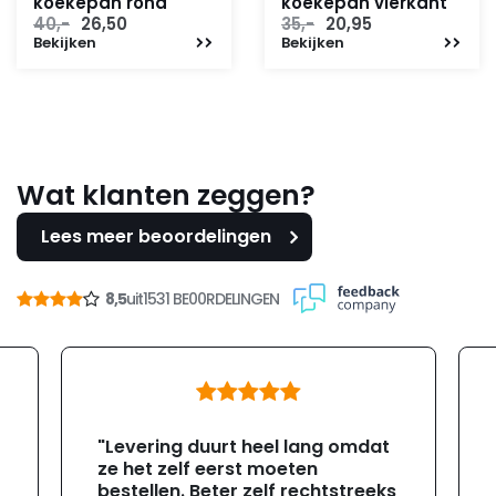
koekepan rond
koekepan vierkant
Oorspronkelijke
Huidige
Oorspronkelijke
Huidige
40,-
26,50
35,-
20,95
Bekijken
prijs
prijs
Bekijken
prijs
prijs
was:
is:
was:
is:
40,-.
26,50.
35,-.
20,95.
Wat klanten zeggen?
Lees meer beoordelingen
8,5
uit
1531 BE00RDELINGEN
"Levering duurt heel lang omdat
ze het zelf eerst moeten
bestellen. Beter zelf rechtstreeks