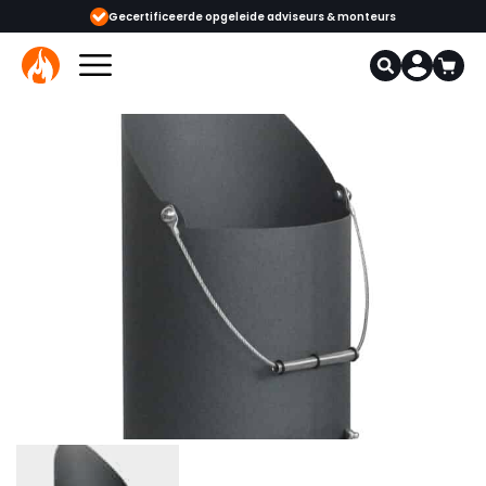
ijgbaar
Gecertificeerde opgeleide adviseurs & monteurs
1000+