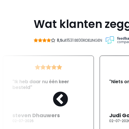
Wat klanten zeg
8,5
uit
1531 BE00RDELINGEN
"Ik heb daar nu één keer
"Niets o
besteld"
steven Dhauwers
Judi G
02-07-2026
02-07-202