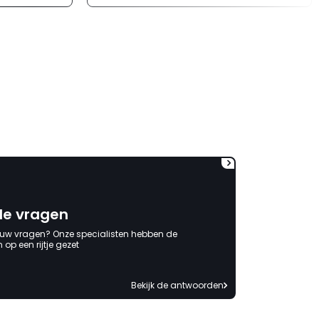
erg moeizaam; tussen de e-
mailwisselingen zit telkens
ongeveer een week. Hierdoor
duurt de afhandeling onnodig
lang. Ik hoop dat dit spoedig
wordt opgelost en dat ik op
korte termijn een nieuwe,
onbeschadigde achterwand
mag ontvangen."
de vragen
 uw vragen? Onze specialisten hebben de
op een rijtje gezet
Bekijk de antwoorden