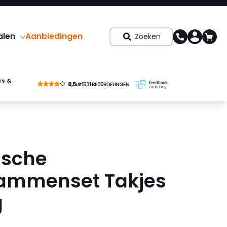
alen
Aanbiedingen
Zoeken
rs &
8,5
uit
1531 BE00RDELINGEN
ische
ammenset Takjes
g