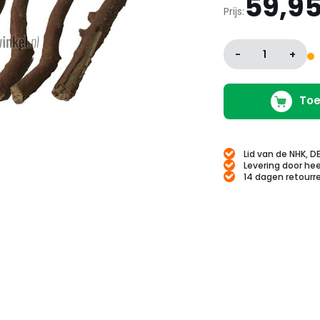
59,9
Prijs:
-
1
+
Toe
Lid van de NHK, D
Levering door hee
14 dagen retourr