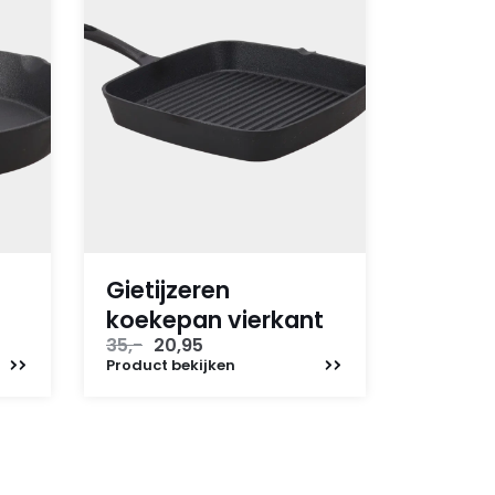
Gietijzeren
koekepan vierkant
Oorspronkelijke
Huidige
35,-
20,95
prijs
prijs
Product
bekijken
was:
is:
35,-.
20,95.