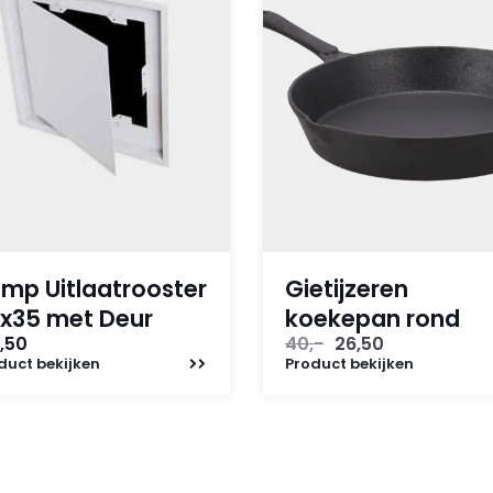
mp Uitlaatrooster
Gietijzeren
x35 met Deur
koekepan rond
Oorspronkelijke
Huidige
,50
40,-
26,50
prijs
prijs
duct
bekijken
Product
bekijken
was:
is:
40,-.
26,50.