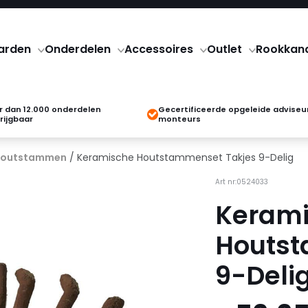
arden
Onderdelen
Accessoires
Outlet
Rookkan
 dan 12.000 onderdelen
Gecertificeerde opgeleide adviseu
rijgbaar
monteurs
houtstammen
/ Keramische Houtstammenset Takjes 9-Delig
Art nr:0524033
Keram
Houtst
9-Deli