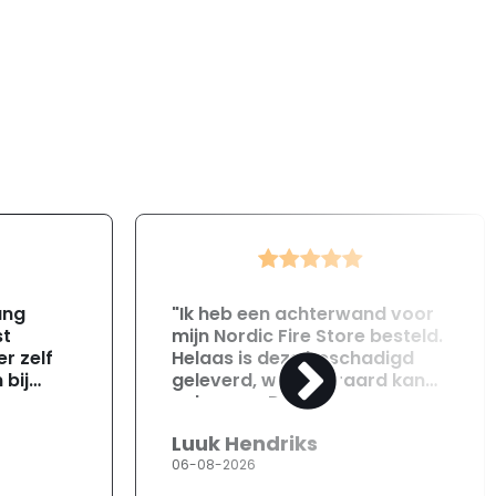
ang
"Ik heb een achterwand voor
st
mijn Nordic Fire Store besteld.
r zelf
Helaas is deze beschadigd
 bij
geleverd, wat uiteraard kan
gebeuren. Direct na
ontvangst heb ik contact
Luuk Hendriks
opgenomen met de
06-08-2026
klantenservice. Helaas
verloopt de communicatie