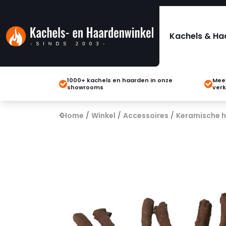
Kachels & Ha
1000+ kachels en haarden in onze
Meer
showrooms
verk
Home
/
Winkel
/
Accessoires
/
Keramische 