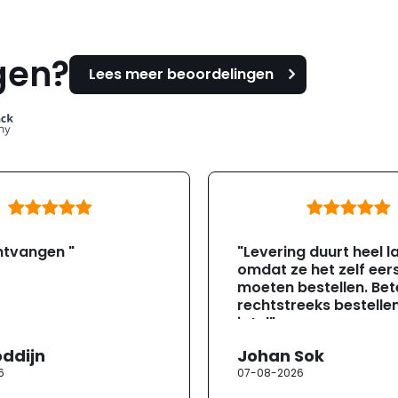
gen?
Lees meer beoordelingen
ntvangen "
"Levering duurt heel l
omdat ze het zelf eer
moeten bestellen. Bete
rechtstreeks bestellen
jotul"
oddijn
Johan Sok
6
07-08-2026