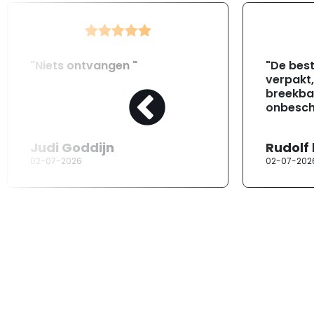
"Niets ontvangen "
"De best
verpakt
breekba
onbesch
Judi Goddijn
Rudolf
02-07-2026
02-07-202