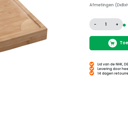
Afmetingen (DxBx
-
1
+
Toe
Lid van de NHK, D
Levering door hee
14 dagen retourr