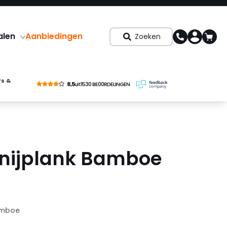
alen
Aanbiedingen
Zoeken
rs &
8,5
uit
1530 BE00RDELINGEN
nijplank Bamboe
amboe