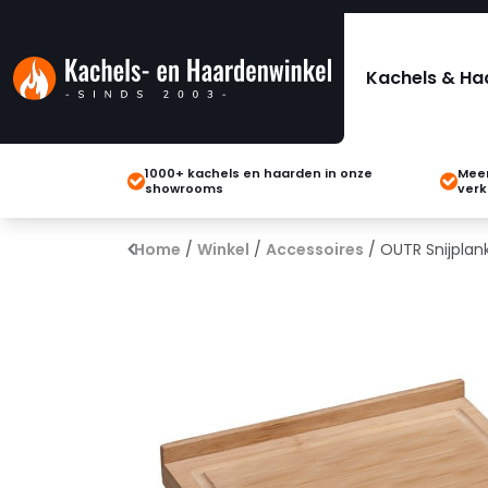
Kachels & Ha
1000+ kachels en haarden in onze
Meer
showrooms
verk
Home
/
Winkel
/
Accessoires
/ OUTR Snijpla