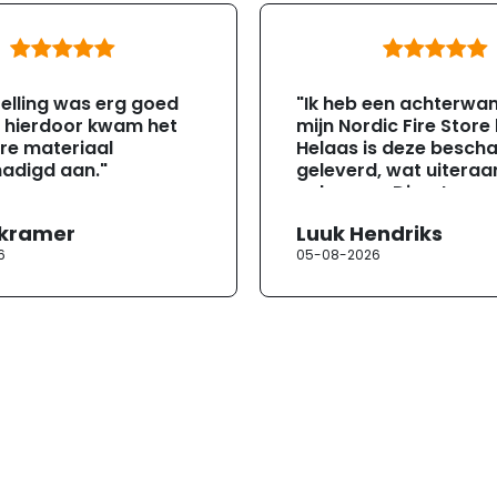
elling was erg goed
"Ik heb een achterwa
, hierdoor kwam het
mijn Nordic Fire Store
re materiaal
Helaas is deze besch
adigd aan."
geleverd, wat uiteraa
gebeuren. Direct na
ontvangst heb ik con
 kramer
Luuk Hendriks
opgenomen met de
6
05-08-2026
klantenservice. Helaa
verloopt de communi
erg moeizaam; tussen
mailwisselingen zit te
ongeveer een week. H
duurt de afhandeling
lang. Ik hoop dat dit spoedig
wordt opgelost en dat
korte termijn een nie
onbeschadigde acht
mag ontvangen."