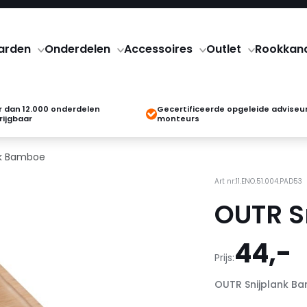
arden
Onderdelen
Accessoires
Outlet
Rookkan
 dan 12.000 onderdelen
Gecertificeerde opgeleide adviseu
rijgbaar
monteurs
nk Bamboe
Art nr:11.ENO.51.004.PAD53
OUTR S
44,-
Prijs:
OUTR Snijplank B