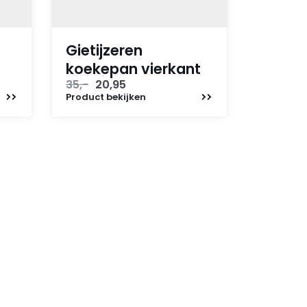
Gietijzeren
koekepan vierkant
Oorspronkelijke
Huidige
35,-
20,95
prijs
prijs
Product
bekijken
was:
is:
35,-.
20,95.