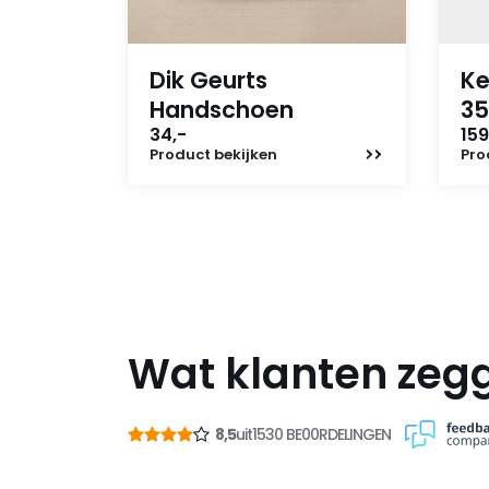
Dik Geurts
Ke
Handschoen
35
34,-
159
Product
bekijken
Pro
Wat klanten zeg
8,5
uit
1530 BE00RDELINGEN