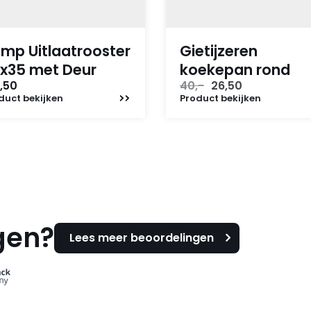
mp Uitlaatrooster
Gietijzeren
x35 met Deur
koekepan rond
Oorspronkelijke
Huidige
,50
40,-
26,50
prijs
prijs
duct
bekijken
Product
bekijken
was:
is:
40,-.
26,50.
gen?
Lees meer beoordelingen