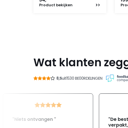
Product
bekijken
Pro
Wat klanten zeg
8,5
uit
1530 BE00RDELINGEN
"Niets ontvangen "
"De best
verpakt