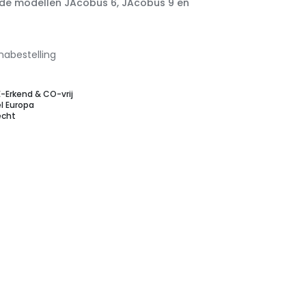
de modellen JAcobus 6, JAcobus 9 en
nabestelling
E-Erkend & CO-vrij
l Europa
echt