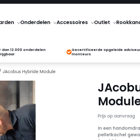
arden
Onderdelen
Accessoires
Outlet
Rookkan
 dan 12.000 onderdelen
Gecertificeerde opgeleide adviseu
rijgbaar
monteurs
/ JAcobus Hybride Module
JAcobu
Modul
Prijs op aanvraag
In een handomdraa
pelletkachel gewor