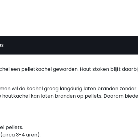
es
el een pelletkachel geworden. Hout stoken blijft daarbi
men wil de kachel graag langdurig laten branden zonder b
obus houtkachel kan laten branden op pellets. Daarom biede
l pellets.
(circa 3-4 uren).