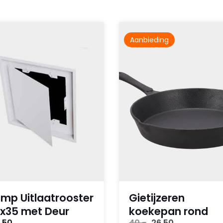
Aanbieding
mp Uitlaatrooster
Gietijzeren
x35 met Deur
koekepan rond
Oorspronkelijke
Huidige
,50
40,-
26,50