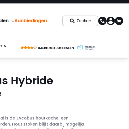
alen
Aanbiedingen
Zoeken
rs &
8,5
uit
1530 BE00RDELINGEN
s Hybride
e
i is de JAcobus houtkachel een
den. Hout stoken blijft daarbij mogelijk!