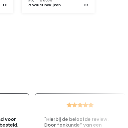
prijs
prijs
Product
bekijken
was:
is:
35,-.
20,95.
nd voor
"Hierbij de beloofde review.
 besteld.
Door “onkunde” van een