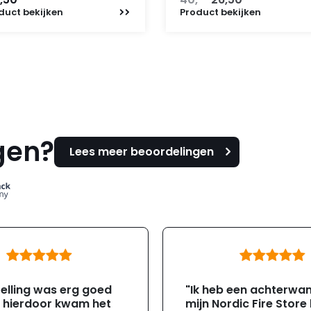
prijs
prijs
duct
bekijken
Product
bekijken
was:
is:
40,-.
26,50.
gen?
Lees meer beoordelingen
elling was erg goed
"Ik heb een achterwa
, hierdoor kwam het
mijn Nordic Fire Store