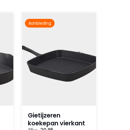
Aanbieding
Gietijzeren
koekepan vierkant
Oorspronkelijke
Huidige
35,-
20,95