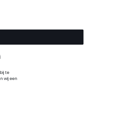
j
ij te
n wij een