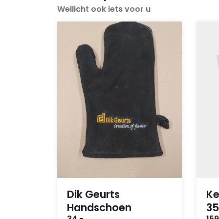
Wellicht ook iets voor u
Dik Geurts
Ke
Handschoen
35
34,-
159