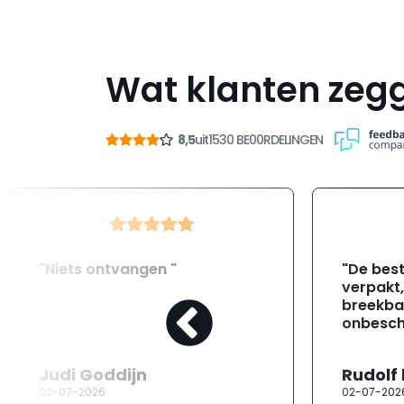
Wat klanten zeg
8,5
uit
1530 BE00RDELINGEN
"Niets ontvangen "
"De best
verpakt
breekba
onbesch
Judi Goddijn
Rudolf
02-07-2026
02-07-202