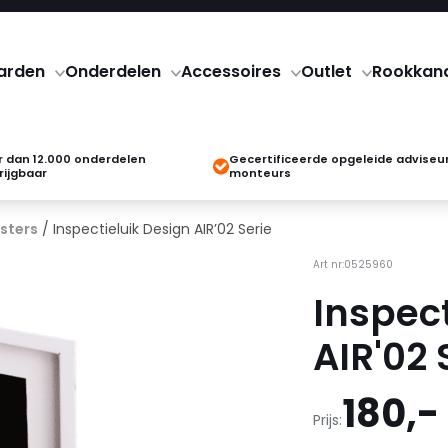
arden
Onderdelen
Accessoires
Outlet
Rookkan
 dan 12.000 onderdelen
Gecertificeerde opgeleide adviseu
rijgbaar
monteurs
sters
/ Inspectieluik Design AIR’02 Serie
Art nr:0525960
Inspect
AIR'02 
180,-
Prijs: