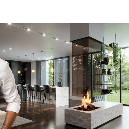
zelfs ook geen minimale
tegemoetkoming (voor het
gevoel) in de behoorlijk extra
kosten die ik heb moeten
maken. Jammer dat
verantwoording niet
genomen wordt. Ben al
benieuwd naar het antwoord
waarin de schuld bij anderen
of mijzelf wordt neergelegd. "