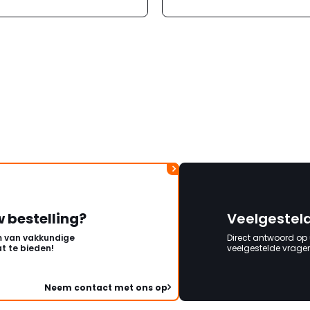
verloopt de communi
erg moeizaam; tussen
mailwisselingen zit te
ongeveer een week. H
duurt de afhandeling
lang. Ik hoop dat dit spoedig
wordt opgelost en dat
korte termijn een nie
onbeschadigde acht
mag ontvangen."
w bestelling?
Veelgestel
 van vakkundige
Direct antwoord op
t te bieden!
veelgestelde vragen 
Neem contact met ons op