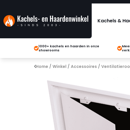
Kachels & Ha
1000+ kachels en haarden in onze
Meer
showrooms
verk
Home
/
Winkel
/
Accessoires
/
Ventilatieroo