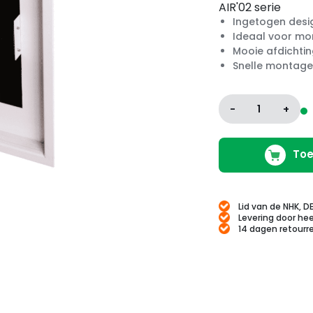
AIR'02 serie
Ingetogen desi
Ideaal voor mon
Mooie afdichti
Snelle montage
-
1
+
Toe
Lid van de NHK, D
Levering door hee
14 dagen retourr