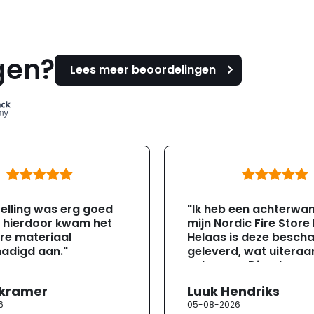
gen?
Lees meer beoordelingen
elling was erg goed
"Ik heb een achterwa
, hierdoor kwam het
mijn Nordic Fire Store
re materiaal
Helaas is deze besch
adigd aan."
geleverd, wat uiteraa
gebeuren. Direct na
ontvangst heb ik con
 kramer
Luuk Hendriks
opgenomen met de
6
05-08-2026
klantenservice. Helaa