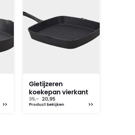
Gietijzeren
koekepan vierkant
Oorspronkelijke
Huidige
35,-
20,95
prijs
prijs
Product
bekijken
was:
is:
35,-.
20,95.