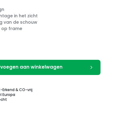
gn
tage in het zicht
ng van de schouw
 op frame
voegen aan winkelwagen
E-Erkend & CO-vrij
l Europa
echt