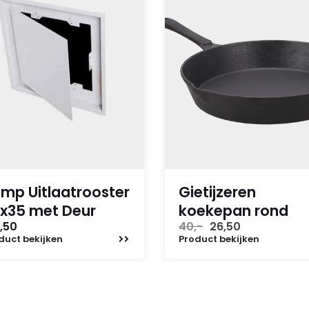
mp Uitlaatrooster
Gietijzeren
x35 met Deur
koekepan rond
Oorspronkelijke
Huidige
,50
40,-
26,50
prijs
prijs
duct
bekijken
Product
bekijken
was:
is:
40,-.
26,50.