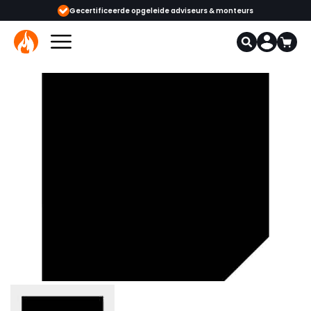
ijgbaar
Gecertificeerde opgeleide adviseurs & monteurs
1000+