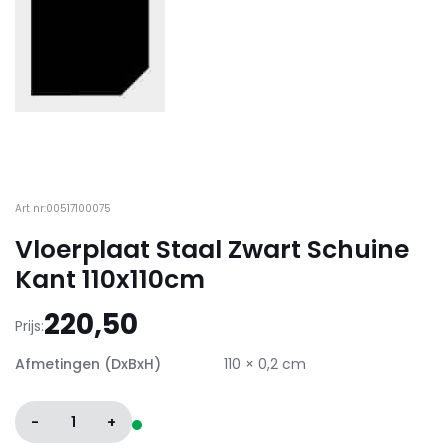
Art nr:00517100075
Vloerplaat Staal Zwart Schuine
Kant 110x110cm
220,50
Prijs:
Afmetingen (DxBxH)
110 × 0,2 cm
-
1
+