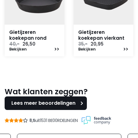
Gietijzeren
Gietijzeren
koekepan rond
koekepan vierkant
Oorspronkelijke
Huidige
Oorspronkelijke
Huidige
40,-
26,50
35,-
20,95
Bekijken
prijs
prijs
Bekijken
prijs
prijs
was:
is:
was:
is:
40,-.
26,50.
35,-.
20,95.
Wat klanten zeggen?
Lees meer beoordelingen
8,5
uit
1531 BE00RDELINGEN