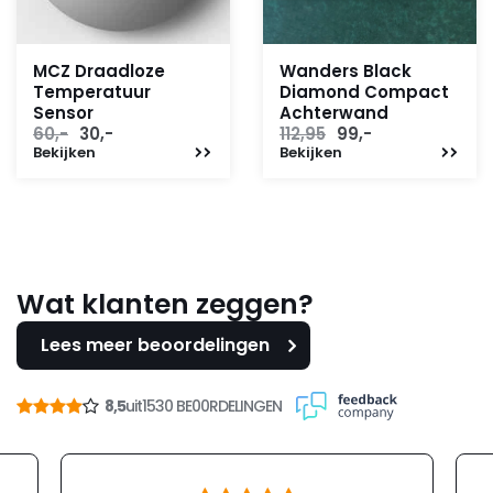
MCZ Draadloze
Wanders Black
Temperatuur
Diamond Compact
Sensor
Achterwand
Oorspronkelijke
Huidige
Oorspronkelijke
Huidige
60,-
30,-
112,95
99,-
Bekijken
prijs
prijs
Bekijken
prijs
prijs
was:
is:
was:
is:
60,-.
30,-.
112,95.
99,-.
Wat klanten zeggen?
Lees meer beoordelingen
8,5
uit
1530 BE00RDELINGEN