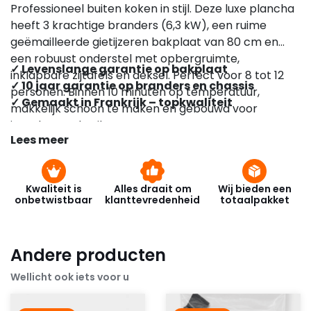
Professioneel buiten koken in stijl. Deze luxe plancha
heeft 3 krachtige branders (6,3 kW), een ruime
geëmailleerde gietijzeren bakplaat van 80 cm en
een robuust onderstel met opbergruimte,
✓ Levenslange garantie op bakplaat
inklapbare zijtafels en deksel. Perfect voor 8 tot 12
✓ 10 jaar garantie op branders en chassis
personen. Binnen 10 minuten op temperatuur,
✓ Gemaakt in Frankrijk – topkwaliteit
makkelijk schoon te maken en gebouwd voor
jarenlang gebruik.
Lees meer
Kwaliteit is
Alles draait om
Wij bieden een
onbetwistbaar
klanttevredenheid
totaalpakket
Andere producten
Wellicht ook iets voor u