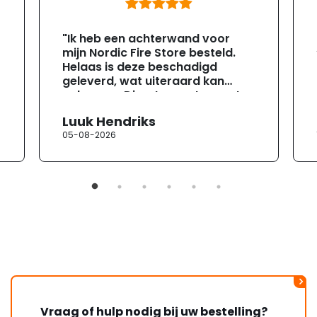
"Ik heb een achterwand voor
mijn Nordic Fire Store besteld.
Helaas is deze beschadigd
geleverd, wat uiteraard kan
gebeuren. Direct na ontvangst
heb ik contact opgenomen met
Luuk Hendriks
de klantenservice. Helaas
05-08-2026
verloopt de communicatie erg
moeizaam; tussen de e-
mailwisselingen zit telkens
ongeveer een week. Hierdoor
duurt de afhandeling onnodig
lang. Ik hoop dat dit spoedig
wordt opgelost en dat ik op
korte termijn een nieuwe,
onbeschadigde achterwand
mag ontvangen."
Vraag of hulp nodig bij uw bestelling?