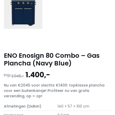
ENO Enosign 80 Combo – Gas
Plancha (Navy Blue)
Oorspronkelijke
Huidige
1.400,-
Prijs:
2.045,-
prijs
prijs
Nu van €2045 voor slechts €1400: topklasse plancha
was:
is:
voor een buitenkansje! Profiteer nu van gratis
2.045,-.
1.400,-.
verzending, op = op!
Afmetingen (DxBxH)
140 × 57 × 100 cm